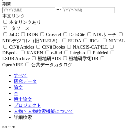
期間
〜
本文リンク
本文リンクあり
データソース
JaLC
IRDB
Crossref
DataCite
NDLサーチ
NDLデジコレ（旧NII-ELS）
RUDA
JDCat
NINJAL
CiNii Articles
CiNii Books
NACSIS-CAT/ILL
DBpedia
KAKEN
e-Rad
Integbio
PubMed
LSDB Archive
極地研ADS
極地研学術DB
OpenAIRE
公共データカタログ
すべて
研究データ
論文
本
博士論文
プロジェクト
人物
> 人物検索機能について
詳細検索
閉じる