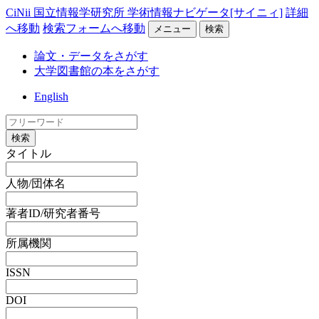
CiNii 国立情報学研究所 学術情報ナビゲータ[サイニィ]
詳細
へ移動
検索フォームへ移動
メニュー
検索
論文・データをさがす
大学図書館の本をさがす
English
検索
タイトル
人物/団体名
著者ID/研究者番号
所属機関
ISSN
DOI