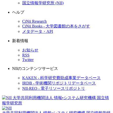
国立情報学研究所 (NII)
ヘルプ
CiNii Research
CiNii Books - 大学図書館の本をさがす
メタデータ・API
新着情報
お知らせ
RSS
Twitter
NIIのコンテンツサービス
KAKEN - 科学研究費助成事業データベース
IRDB - 学術機関リポジトリデータベース
NII-REO - 電子リソースリポジトリ
大学共同利用機関法人 情報•システム研究機構
国立情報学研