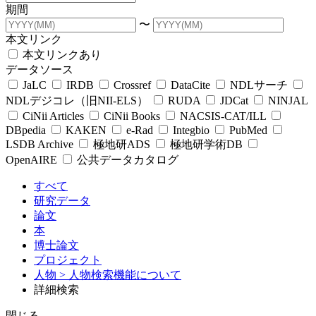
期間
〜
本文リンク
本文リンクあり
データソース
JaLC
IRDB
Crossref
DataCite
NDLサーチ
NDLデジコレ（旧NII-ELS）
RUDA
JDCat
NINJAL
CiNii Articles
CiNii Books
NACSIS-CAT/ILL
DBpedia
KAKEN
e-Rad
Integbio
PubMed
LSDB Archive
極地研ADS
極地研学術DB
OpenAIRE
公共データカタログ
すべて
研究データ
論文
本
博士論文
プロジェクト
人物
> 人物検索機能について
詳細検索
閉じる