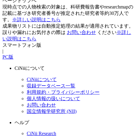
ページトップへ
現時点での人物検索の対象は、科研費報告書やresearchmapの
記載に基づき研究者番号が推定された研究者等約30万人で
す。
※詳しい説明はこちら
成果物リストには自動推定処理の結果が適用されています。
誤りや漏れにお気付きの際は
お問い合わせ
ください
※詳し
い説明はこちら
スマートフォン版
|
PC版
CiNiiについて
CiNiiについて
収録データベース一覧
利用規約・プライバシーポリシー
個人情報の扱いについて
お問い合わせ
国立情報学研究所 (NII)
ヘルプ
CiNii Research