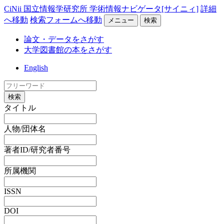
CiNii 国立情報学研究所 学術情報ナビゲータ[サイニィ]
詳細
へ移動
検索フォームへ移動
メニュー
検索
論文・データをさがす
大学図書館の本をさがす
English
検索
タイトル
人物/団体名
著者ID/研究者番号
所属機関
ISSN
DOI