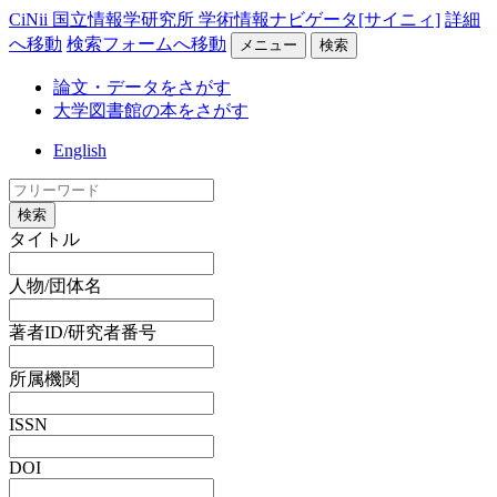
CiNii 国立情報学研究所 学術情報ナビゲータ[サイニィ]
詳細
へ移動
検索フォームへ移動
メニュー
検索
論文・データをさがす
大学図書館の本をさがす
English
検索
タイトル
人物/団体名
著者ID/研究者番号
所属機関
ISSN
DOI