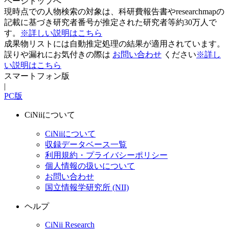
ページトップへ
現時点での人物検索の対象は、科研費報告書やresearchmapの
記載に基づき研究者番号が推定された研究者等約30万人で
す。
※詳しい説明はこちら
成果物リストには自動推定処理の結果が適用されています。
誤りや漏れにお気付きの際は
お問い合わせ
ください
※詳し
い説明はこちら
スマートフォン版
|
PC版
CiNiiについて
CiNiiについて
収録データベース一覧
利用規約・プライバシーポリシー
個人情報の扱いについて
お問い合わせ
国立情報学研究所 (NII)
ヘルプ
CiNii Research