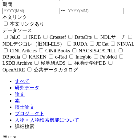
期間
〜
本文リンク
本文リンクあり
データソース
JaLC
IRDB
Crossref
DataCite
NDLサーチ
NDLデジコレ（旧NII-ELS）
RUDA
JDCat
NINJAL
CiNii Articles
CiNii Books
NACSIS-CAT/ILL
DBpedia
KAKEN
e-Rad
Integbio
PubMed
LSDB Archive
極地研ADS
極地研学術DB
OpenAIRE
公共データカタログ
すべて
研究データ
論文
本
博士論文
プロジェクト
人物
> 人物検索機能について
詳細検索
閉じる