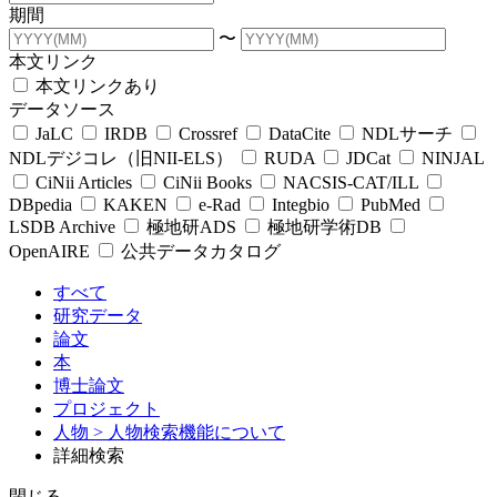
期間
〜
本文リンク
本文リンクあり
データソース
JaLC
IRDB
Crossref
DataCite
NDLサーチ
NDLデジコレ（旧NII-ELS）
RUDA
JDCat
NINJAL
CiNii Articles
CiNii Books
NACSIS-CAT/ILL
DBpedia
KAKEN
e-Rad
Integbio
PubMed
LSDB Archive
極地研ADS
極地研学術DB
OpenAIRE
公共データカタログ
すべて
研究データ
論文
本
博士論文
プロジェクト
人物
> 人物検索機能について
詳細検索
閉じる