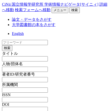
CiNii 国立情報学研究所 学術情報ナビゲータ[サイニィ]
詳細
へ移動
検索フォームへ移動
メニュー
検索
論文・データをさがす
大学図書館の本をさがす
English
検索
タイトル
人物/団体名
著者ID/研究者番号
所属機関
ISSN
DOI