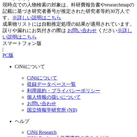
現時点での人物検索の対象は、科研費報告書やresearchmapの
記載に基づき研究者番号が推定された研究者等約30万人で
す。
※詳しい説明はこちら
成果物リストには自動推定処理の結果が適用されています。
誤りや漏れにお気付きの際は
お問い合わせ
ください
※詳し
い説明はこちら
スマートフォン版
|
PC版
CiNiiについて
CiNiiについて
収録データベース一覧
利用規約・プライバシーポリシー
個人情報の扱いについて
お問い合わせ
国立情報学研究所 (NII)
ヘルプ
CiNii Research