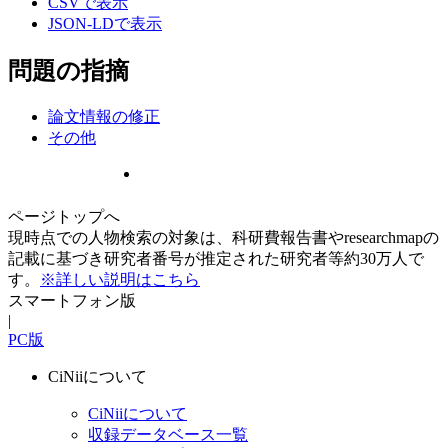
CSVで表示
JSON-LDで表示
問題の指摘
論文情報の修正
その他
ページトップへ
現時点での人物検索の対象は、科研費報告書やresearchmapの
記載に基づき研究者番号が推定された研究者等約30万人で
す。
※詳しい説明はこちら
スマートフォン版
|
PC版
CiNiiについて
CiNiiについて
収録データベース一覧