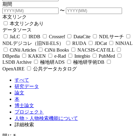
期間
〜
本文リンク
本文リンクあり
データソース
JaLC
IRDB
Crossref
DataCite
NDLサーチ
NDLデジコレ（旧NII-ELS）
RUDA
JDCat
NINJAL
CiNii Articles
CiNii Books
NACSIS-CAT/ILL
DBpedia
KAKEN
e-Rad
Integbio
PubMed
LSDB Archive
極地研ADS
極地研学術DB
OpenAIRE
公共データカタログ
すべて
研究データ
論文
本
博士論文
プロジェクト
人物
> 人物検索機能について
詳細検索
閉じる