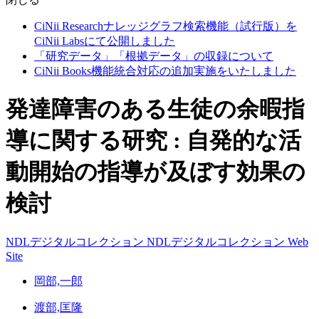
CiNii Researchナレッジグラフ検索機能（試行版）を
CiNii Labsにて公開しました
「研究データ」「根拠データ」の収録について
CiNii Books機能統合対応の追加実施をいたしました
発達障害のある生徒の余暇指
導に関する研究 : 自発的な活
動開始の指導が及ぼす効果の
検討
NDLデジタルコレクション
NDLデジタルコレクション
Web
Site
岡部,一郎
渡部,匡隆