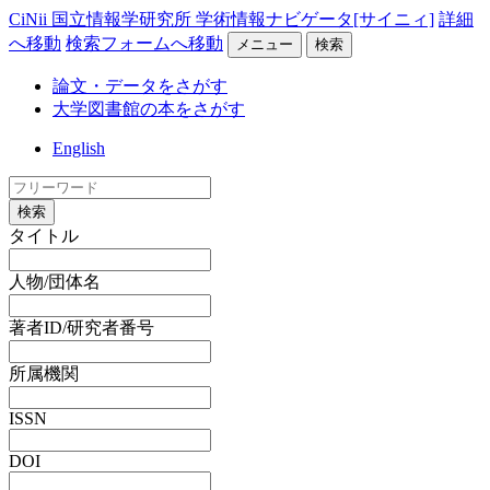
CiNii 国立情報学研究所 学術情報ナビゲータ[サイニィ]
詳細
へ移動
検索フォームへ移動
メニュー
検索
論文・データをさがす
大学図書館の本をさがす
English
検索
タイトル
人物/団体名
著者ID/研究者番号
所属機関
ISSN
DOI