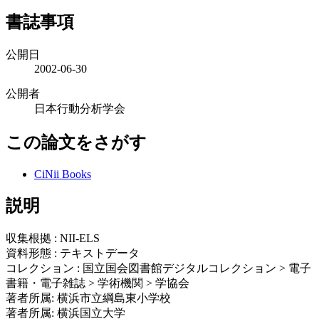
書誌事項
公開日
2002-06-30
公開者
日本行動分析学会
この論文をさがす
CiNii Books
説明
収集根拠 : NII-ELS
資料形態 : テキストデータ
コレクション : 国立国会図書館デジタルコレクション > 電子
書籍・電子雑誌 > 学術機関 > 学協会
著者所属: 横浜市立綱島東小学校
著者所属: 横浜国立大学