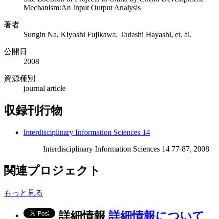
Mechanism:An Input Output Analysis
著者
Sungin Na, Kiyoshi Fujikawa, Tadashi Hayashi, et. al.
公開日
2008
資源種別
journal article
収録刊行物
Interdisciplinary Information Sciences 14
Interdisciplinary Information Sciences 14 77-87, 2008
関連プロジェクト
もっと見る
詳細情報
詳細情報について