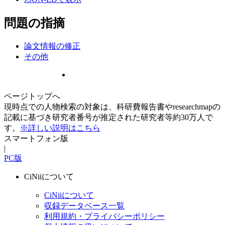
問題の指摘
論文情報の修正
その他
ページトップへ
現時点での人物検索の対象は、科研費報告書やresearchmapの
記載に基づき研究者番号が推定された研究者等約30万人で
す。
※詳しい説明はこちら
スマートフォン版
|
PC版
CiNiiについて
CiNiiについて
収録データベース一覧
利用規約・プライバシーポリシー