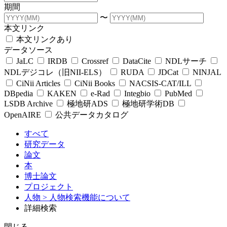
期間
〜
本文リンク
本文リンクあり
データソース
JaLC
IRDB
Crossref
DataCite
NDLサーチ
NDLデジコレ（旧NII-ELS）
RUDA
JDCat
NINJAL
CiNii Articles
CiNii Books
NACSIS-CAT/ILL
DBpedia
KAKEN
e-Rad
Integbio
PubMed
LSDB Archive
極地研ADS
極地研学術DB
OpenAIRE
公共データカタログ
すべて
研究データ
論文
本
博士論文
プロジェクト
人物
> 人物検索機能について
詳細検索
閉じる