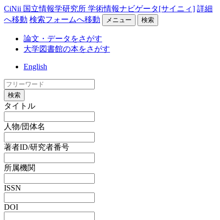
CiNii 国立情報学研究所 学術情報ナビゲータ[サイニィ]
詳細
へ移動
検索フォームへ移動
メニュー
検索
論文・データをさがす
大学図書館の本をさがす
English
検索
タイトル
人物/団体名
著者ID/研究者番号
所属機関
ISSN
DOI