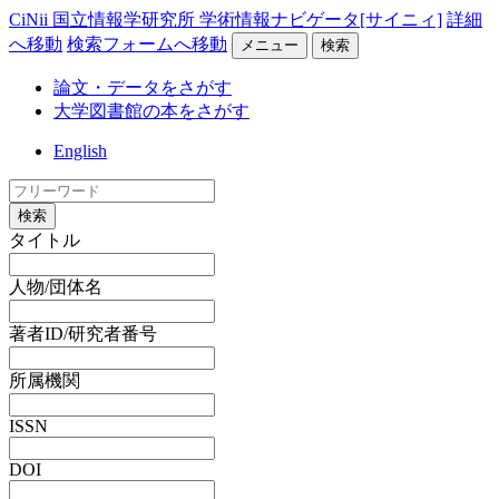
CiNii 国立情報学研究所 学術情報ナビゲータ[サイニィ]
詳細
へ移動
検索フォームへ移動
メニュー
検索
論文・データをさがす
大学図書館の本をさがす
English
検索
タイトル
人物/団体名
著者ID/研究者番号
所属機関
ISSN
DOI