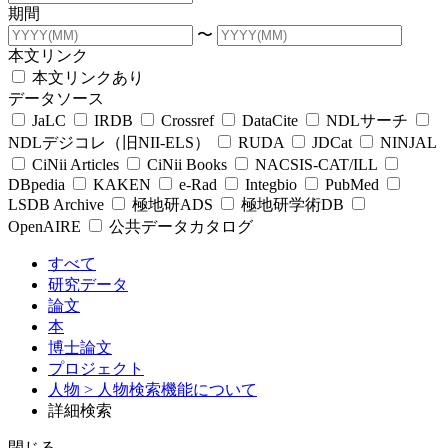
期間
〜
本文リンク
本文リンクあり
データソース
JaLC
IRDB
Crossref
DataCite
NDLサーチ
NDLデジコレ（旧NII-ELS）
RUDA
JDCat
NINJAL
CiNii Articles
CiNii Books
NACSIS-CAT/ILL
DBpedia
KAKEN
e-Rad
Integbio
PubMed
LSDB Archive
極地研ADS
極地研学術DB
OpenAIRE
公共データカタログ
すべて
研究データ
論文
本
博士論文
プロジェクト
人物
> 人物検索機能について
詳細検索
閉じる