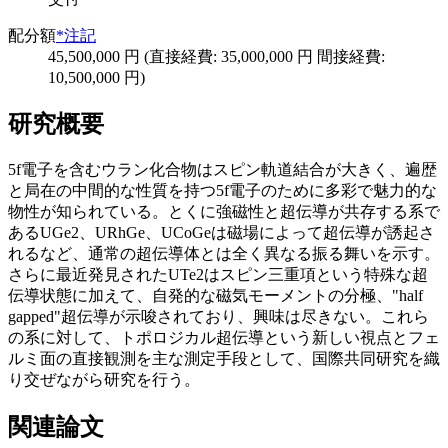
配分額
*注記
45,500,000 円 (直接経費: 35,000,000 円 間接経費:
10,500,000 円)
研究概要
5f電子を含むウラン化合物はスピン軌道結合が大きく、遍歴
と局在の中間的な性質を持つ5f電子のために多彩で魅力的な
物性が知られている。とくに強磁性と超伝導が共存する系で
あるUGe2、URhGe、UCoGeは磁場によって超伝導が誘起さ
れるなど、通常の超伝導体とは全く異なる振る舞いを示す。
さらに最近発見されたUTe2はスピン三重項という特殊な超
伝導状態に加えて、自発的な磁気モーメントの分極、"half
gapped"超伝導が示唆されており、興味は尽きない。これら
の系に対して、トポロジカル超伝導という新しい視点とフェ
ルミ面の直接観測を主な測定手段として、国際共同研究を織
り交ぜながら研究を行う。
関連論文