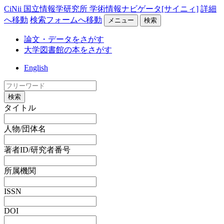
CiNii 国立情報学研究所 学術情報ナビゲータ[サイニィ]
詳細
へ移動
検索フォームへ移動
メニュー
検索
論文・データをさがす
大学図書館の本をさがす
English
検索
タイトル
人物/団体名
著者ID/研究者番号
所属機関
ISSN
DOI