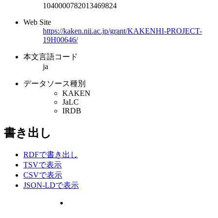
1040000782013469824
Web Site
https://kaken.nii.ac.jp/grant/KAKENHI-PROJECT-
19H00646/
本文言語コード
ja
データソース種別
KAKEN
JaLC
IRDB
書き出し
RDFで書き出し
TSVで表示
CSVで表示
JSON-LDで表示