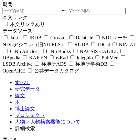
期間
〜
本文リンク
本文リンクあり
データソース
JaLC
IRDB
Crossref
DataCite
NDLサーチ
NDLデジコレ（旧NII-ELS）
RUDA
JDCat
NINJAL
CiNii Articles
CiNii Books
NACSIS-CAT/ILL
DBpedia
KAKEN
e-Rad
Integbio
PubMed
LSDB Archive
極地研ADS
極地研学術DB
OpenAIRE
公共データカタログ
すべて
研究データ
論文
本
博士論文
プロジェクト
人物
> 人物検索機能について
詳細検索
閉じる