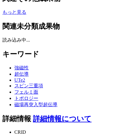
もっと見る
関連未分類成果物
読み込み中...
キーワード
強磁性
超伝導
UTe2
スピン三重項
フェルミ面
トポロジー
磁場再突入型超伝導
詳細情報
詳細情報について
CRID