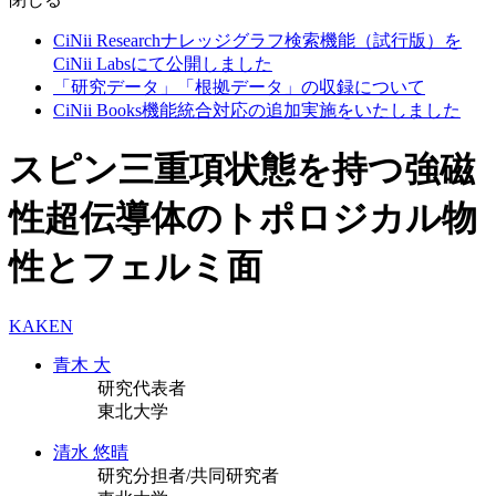
CiNii Researchナレッジグラフ検索機能（試行版）を
CiNii Labsにて公開しました
「研究データ」「根拠データ」の収録について
CiNii Books機能統合対応の追加実施をいたしました
スピン三重項状態を持つ強磁
性超伝導体のトポロジカル物
性とフェルミ面
KAKEN
青木 大
研究代表者
東北大学
清水 悠晴
研究分担者/共同研究者