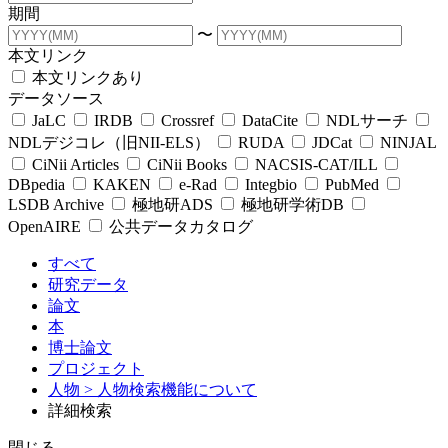
期間
〜
本文リンク
本文リンクあり
データソース
JaLC
IRDB
Crossref
DataCite
NDLサーチ
NDLデジコレ（旧NII-ELS）
RUDA
JDCat
NINJAL
CiNii Articles
CiNii Books
NACSIS-CAT/ILL
DBpedia
KAKEN
e-Rad
Integbio
PubMed
LSDB Archive
極地研ADS
極地研学術DB
OpenAIRE
公共データカタログ
すべて
研究データ
論文
本
博士論文
プロジェクト
人物
> 人物検索機能について
詳細検索
閉じる