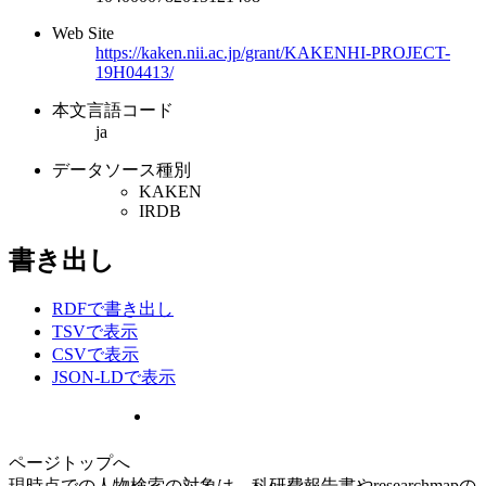
Web Site
https://kaken.nii.ac.jp/grant/KAKENHI-PROJECT-
19H04413/
本文言語コード
ja
データソース種別
KAKEN
IRDB
書き出し
RDFで書き出し
TSVで表示
CSVで表示
JSON-LDで表示
ページトップへ
現時点での人物検索の対象は、科研費報告書やresearchmapの