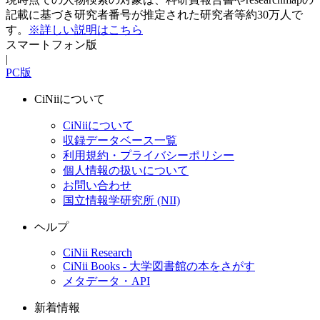
記載に基づき研究者番号が推定された研究者等約30万人で
す。
※詳しい説明はこちら
スマートフォン版
|
PC版
CiNiiについて
CiNiiについて
収録データベース一覧
利用規約・プライバシーポリシー
個人情報の扱いについて
お問い合わせ
国立情報学研究所 (NII)
ヘルプ
CiNii Research
CiNii Books - 大学図書館の本をさがす
メタデータ・API
新着情報