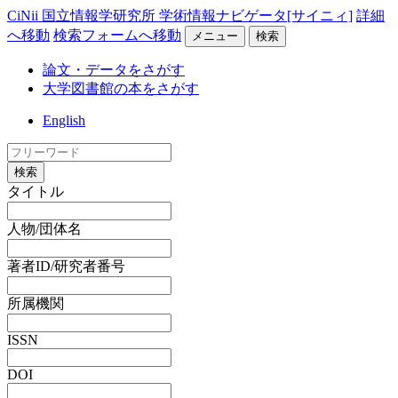
CiNii 国立情報学研究所 学術情報ナビゲータ[サイニィ]
詳細
へ移動
検索フォームへ移動
メニュー
検索
論文・データをさがす
大学図書館の本をさがす
English
検索
タイトル
人物/団体名
著者ID/研究者番号
所属機関
ISSN
DOI