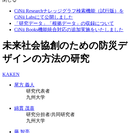
CiNii Researchナレッジグラフ検索機能（試行版）を
CiNii Labsにて公開しました
「研究データ」「根拠データ」の収録について
CiNii Books機能統合対応の追加実施をいたしました
未来社会協創のための防災デ
ザインの方法の研究
KAKEN
尾方 義人
研究代表者
九州大学
綿貫 茂喜
研究分担者/共同研究者
九州大学
藤 智亮