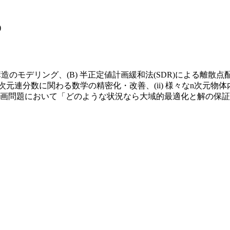
)
構造のモデリング、(B) 半正定値計画緩和法(SDR)による離
高次元連分数に関わる数学の精密化・改善、(ii) 様々なn次元物
画問題において「どのような状況なら大域的最適化と解の保証