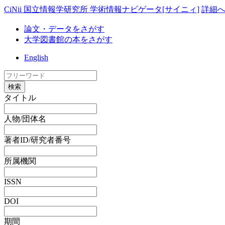
CiNii 国立情報学研究所 学術情報ナビゲータ[サイニィ]
詳細
論文・データをさがす
大学図書館の本をさがす
English
検索
タイトル
人物/団体名
著者ID/研究者番号
所属機関
ISSN
DOI
期間