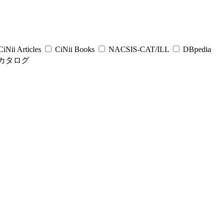
iNii Articles
CiNii Books
NACSIS-CAT/ILL
DBpedia
カタログ