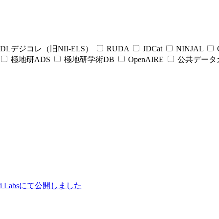
DLデジコレ（旧NII-ELS）
RUDA
JDCat
NINJAL
C
極地研ADS
極地研学術DB
OpenAIRE
公共データ
ii Labsにて公開しました