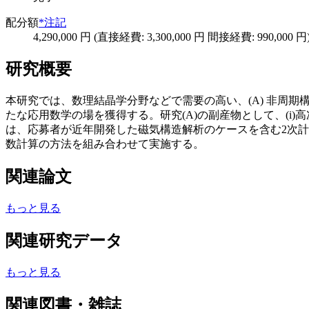
配分額
*注記
4,290,000 円 (直接経費: 3,300,000 円 間接経費: 990,000 円
研究概要
本研究では、数理結晶学分野などで需要の高い、(A) 非周期
たな応用数学の場を獲得する。研究(A)の副産物として、(i)
は、応募者が近年開発した磁気構造解析のケースを含む2次計
数計算の方法を組み合わせて実施する。
関連論文
もっと見る
関連研究データ
もっと見る
関連図書・雑誌