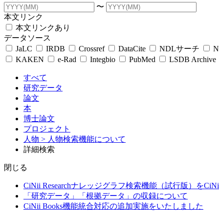
〜
本文リンク
本文リンクあり
データソース
JaLC
IRDB
Crossref
DataCite
NDLサーチ
N
KAKEN
e-Rad
Integbio
PubMed
LSDB Archive
すべて
研究データ
論文
本
博士論文
プロジェクト
人物
> 人物検索機能について
詳細検索
閉じる
CiNii Researchナレッジグラフ検索機能（試行版）をCiN
「研究データ」「根拠データ」の収録について
CiNii Books機能統合対応の追加実施をいたしました