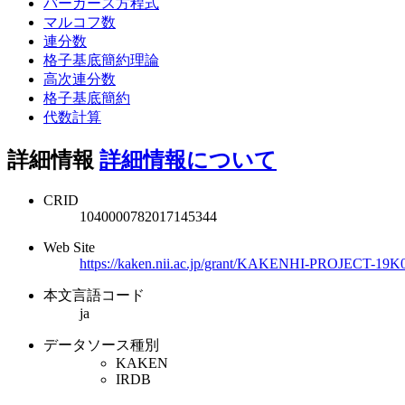
バーガース方程式
マルコフ数
連分数
格子基底簡約理論
高次連分数
格子基底簡約
代数計算
詳細情報
詳細情報について
CRID
1040000782017145344
Web Site
https://kaken.nii.ac.jp/grant/KAKENHI-PROJECT-19K
本文言語コード
ja
データソース種別
KAKEN
IRDB