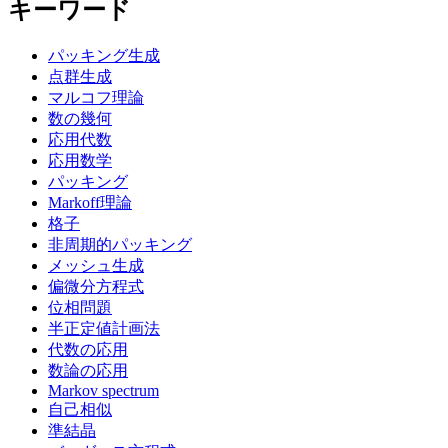
キーワード
パッキング生成
点群生成
マルコフ理論
数の幾何
応用代数
応用数学
パッキング
Markoff理論
格子
非周期的パッキング
メッシュ生成
偏微分方程式
位相問題
半正定値計画法
代数の応用
数論の応用
Markov spectrum
自己相似
準結晶