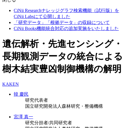
CiNii Researchナレッジグラフ検索機能（試行版）を
CiNii Labsにて公開しました
「研究データ」「根拠データ」の収録について
CiNii Books機能統合対応の追加実施をいたしました
遺伝解析・先進センシング・
長期観測データの統合による
樹木結実豊凶制御機構の解明
KAKEN
韓 慶民
研究代表者
国立研究開発法人森林研究・整備機構
宮澤 真一
研究分担者/共同研究者