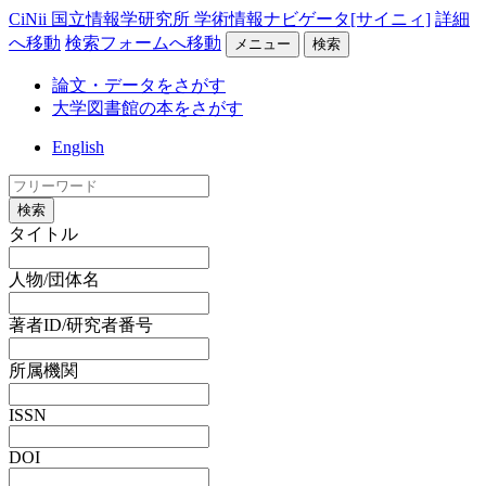
CiNii 国立情報学研究所 学術情報ナビゲータ[サイニィ]
詳細
へ移動
検索フォームへ移動
メニュー
検索
論文・データをさがす
大学図書館の本をさがす
English
検索
タイトル
人物/団体名
著者ID/研究者番号
所属機関
ISSN
DOI