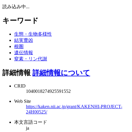
読み込み中...
キーワード
生態・生物多様性
結実豊凶
根圏
遺伝情報
窒素・リン代謝
詳細情報
詳細情報について
CRID
1040018274925591552
Web Site
https://kaken.nii.ac.jp/grant/KAKENHI-PROJECT-
24H00525/
本文言語コード
ja