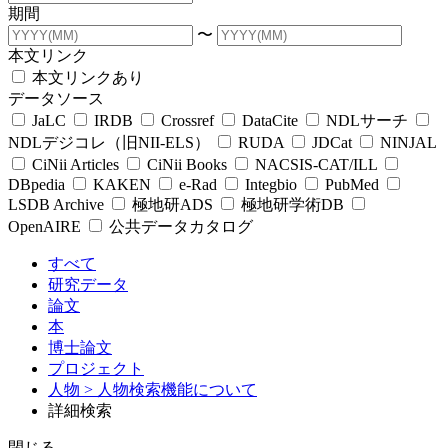
期間
〜
本文リンク
本文リンクあり
データソース
JaLC
IRDB
Crossref
DataCite
NDLサーチ
NDLデジコレ（旧NII-ELS）
RUDA
JDCat
NINJAL
CiNii Articles
CiNii Books
NACSIS-CAT/ILL
DBpedia
KAKEN
e-Rad
Integbio
PubMed
LSDB Archive
極地研ADS
極地研学術DB
OpenAIRE
公共データカタログ
すべて
研究データ
論文
本
博士論文
プロジェクト
人物
> 人物検索機能について
詳細検索
閉じる