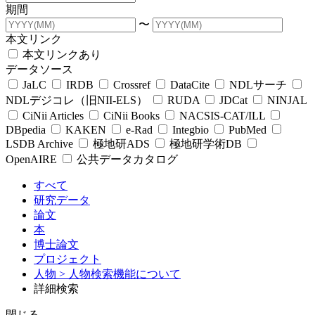
期間
〜
本文リンク
本文リンクあり
データソース
JaLC
IRDB
Crossref
DataCite
NDLサーチ
NDLデジコレ（旧NII-ELS）
RUDA
JDCat
NINJAL
CiNii Articles
CiNii Books
NACSIS-CAT/ILL
DBpedia
KAKEN
e-Rad
Integbio
PubMed
LSDB Archive
極地研ADS
極地研学術DB
OpenAIRE
公共データカタログ
すべて
研究データ
論文
本
博士論文
プロジェクト
人物
> 人物検索機能について
詳細検索
閉じる