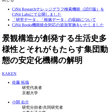
CiNii Researchナレッジグラフ検索機能（試行版）を
CiNii Labsにて公開しました
「研究データ」「根拠データ」の収録について
CiNii Books機能統合対応の追加実施をいたしました
景観構造が創発する生活史多
様性とそれがもたらす集団動
態の安定化機構の解明
KAKEN
佐藤 拓哉
研究代表者
京都大学
小関 右介
研究分担者/共同研究者