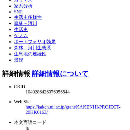
家系分析
SNP
生活史多様性
森林－河川
生活史
ゲノム
ポートフォリオ効果
森林－河川生態系
生息地の連続性
景観
詳細情報
詳細情報について
CRID
1040286426076956544
Web Site
https://kaken.nii.ac.jp/grant/KAKENHI-PROJECT-
20KK0163/
本文言語コード
ja