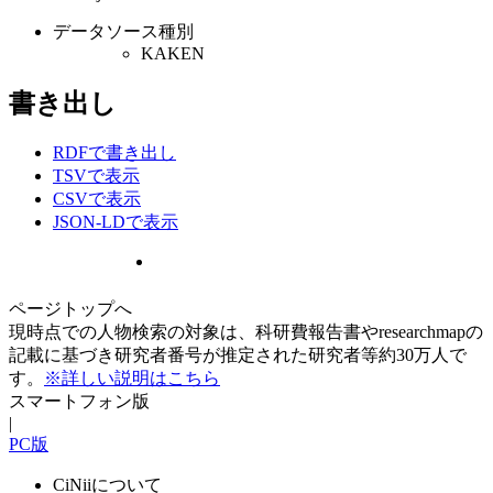
データソース種別
KAKEN
書き出し
RDFで書き出し
TSVで表示
CSVで表示
JSON-LDで表示
ページトップへ
現時点での人物検索の対象は、科研費報告書やresearchmapの
記載に基づき研究者番号が推定された研究者等約30万人で
す。
※詳しい説明はこちら
スマートフォン版
|
PC版
CiNiiについて