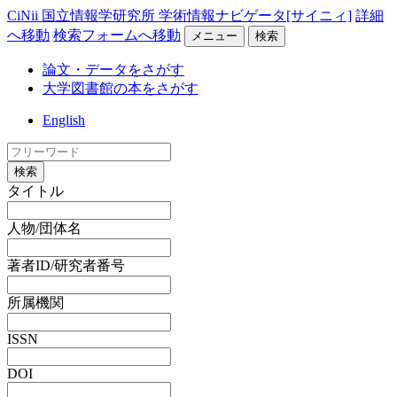
CiNii 国立情報学研究所 学術情報ナビゲータ[サイニィ]
詳細
へ移動
検索フォームへ移動
メニュー
検索
論文・データをさがす
大学図書館の本をさがす
English
検索
タイトル
人物/団体名
著者ID/研究者番号
所属機関
ISSN
DOI