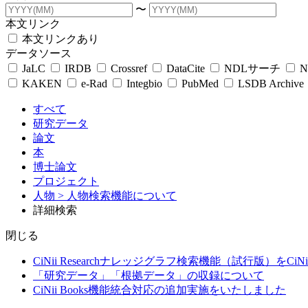
〜
本文リンク
本文リンクあり
データソース
JaLC
IRDB
Crossref
DataCite
NDLサーチ
N
KAKEN
e-Rad
Integbio
PubMed
LSDB Archive
すべて
研究データ
論文
本
博士論文
プロジェクト
人物
> 人物検索機能について
詳細検索
閉じる
CiNii Researchナレッジグラフ検索機能（試行版）をCiN
「研究データ」「根拠データ」の収録について
CiNii Books機能統合対応の追加実施をいたしました