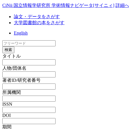
CiNii 国立情報学研究所 学術情報ナビゲータ[サイニィ]
詳細
論文・データをさがす
大学図書館の本をさがす
English
検索
タイトル
人物/団体名
著者ID/研究者番号
所属機関
ISSN
DOI
期間