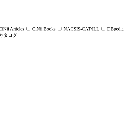
iNii Articles
CiNii Books
NACSIS-CAT/ILL
DBpedia
カタログ