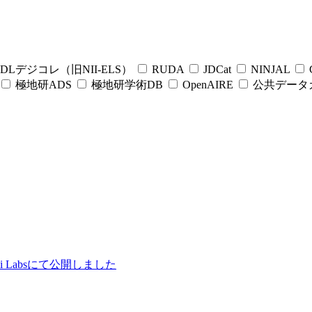
DLデジコレ（旧NII-ELS）
RUDA
JDCat
NINJAL
C
極地研ADS
極地研学術DB
OpenAIRE
公共データ
ii Labsにて公開しました