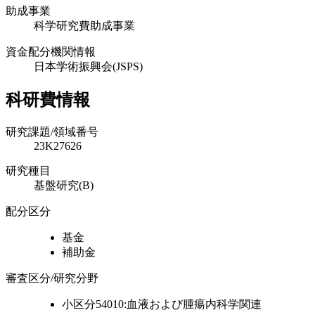
助成事業
科学研究費助成事業
資金配分機関情報
日本学術振興会(JSPS)
科研費情報
研究課題/領域番号
23K27626
研究種目
基盤研究(B)
配分区分
基金
補助金
審査区分/研究分野
小区分54010:血液および腫瘍内科学関連