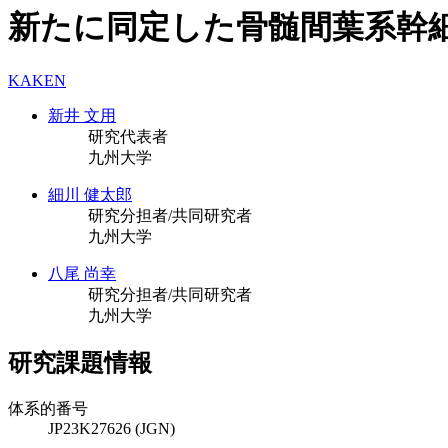
新たに同定した骨髄間葉系幹
KAKEN
新井 文用
研究代表者
九州大学
細川 健太郎
研究分担者/共同研究者
九州大学
八尾 尚幸
研究分担者/共同研究者
九州大学
研究課題情報
体系的番号
JP23K27626 (JGN)