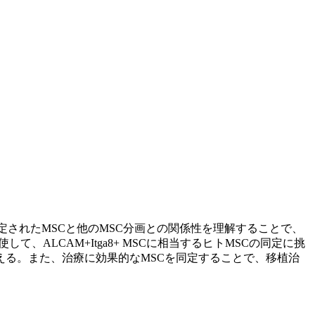
同定されたMSCと他のMSC分画との関係性を理解することで、
て、ALCAM+Itga8+ MSCに相当するヒトMSCの同定に挑
える。また、治療に効果的なMSCを同定することで、移植治