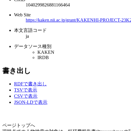
1040299826881166464
Web Site
https://kaken.nii.ac.jp/grant/KAKENHI-PROJECT-23K
本文言語コード
ja
データソース種別
KAKEN
IRDB
書き出し
RDFで書き出し
TSVで表示
CSVで表示
JSON-LDで表示
ページトップへ