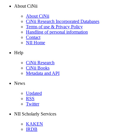
About CiNii
About CiNii
CiNii Research Incorporated Databases
Terms of use & Privacy Policy
Handling of personal information
Contact
NII Home
Help
CiNii Research
CiNii Books
Metadata and API
News
Updated
RSS
Twitter
NII Scholarly Services
KAKEN
IRDB