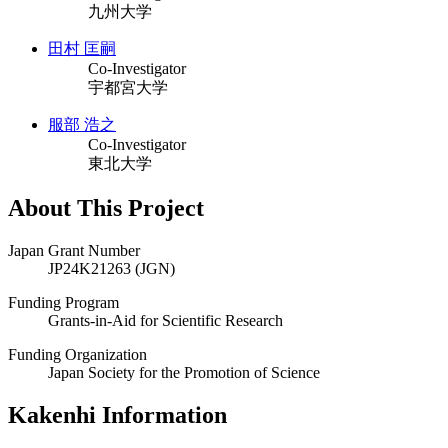
九州大学
田村 匡嗣
Co-Investigator
宇都宮大学
服部 浩之
Co-Investigator
東北大学
About This Project
Japan Grant Number
JP24K21263 (JGN)
Funding Program
Grants-in-Aid for Scientific Research
Funding Organization
Japan Society for the Promotion of Science
Kakenhi Information