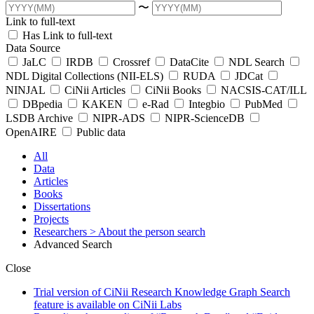
〜
Link to full-text
Has Link to full-text
Data Source
JaLC
IRDB
Crossref
DataCite
NDL Search
NDL Digital Collections (NII-ELS)
RUDA
JDCat
NINJAL
CiNii Articles
CiNii Books
NACSIS-CAT/ILL
DBpedia
KAKEN
e-Rad
Integbio
PubMed
LSDB Archive
NIPR-ADS
NIPR-ScienceDB
OpenAIRE
Public data
All
Data
Articles
Books
Dissertations
Projects
Researchers
> About the person search
Advanced Search
Close
Trial version of CiNii Research Knowledge Graph Search
feature is available on CiNii Labs