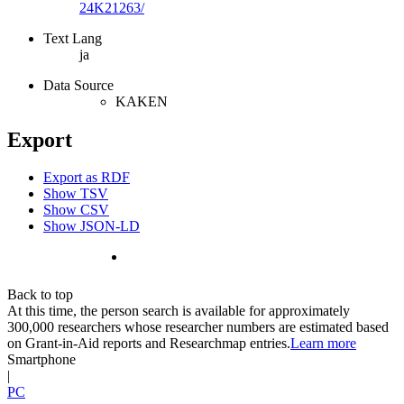
24K21263/
Text Lang
ja
Data Source
KAKEN
Export
Export as RDF
Show TSV
Show CSV
Show JSON-LD
Back to top
At this time, the person search is available for approximately
300,000 researchers whose researcher numbers are estimated based
on Grant-in-Aid reports and Researchmap entries.
Learn more
Smartphone
|
PC