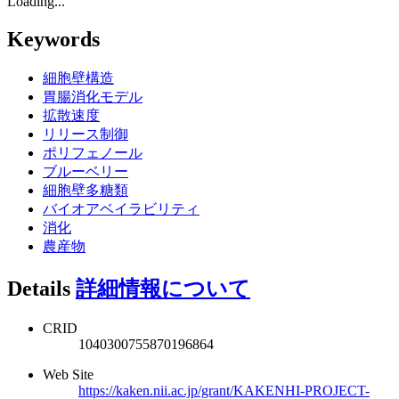
Loading...
Keywords
細胞壁構造
胃腸消化モデル
拡散速度
リリース制御
ポリフェノール
ブルーベリー
細胞壁多糖類
バイオアベイラビリティ
消化
農産物
Details
詳細情報について
CRID
1040300755870196864
Web Site
https://kaken.nii.ac.jp/grant/KAKENHI-PROJECT-