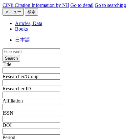
CiNii Citation Information by NII
Go to detail
Go to searching
メニュー
検索
Articles, Data
Books
日本語
Search
Title
Researcher/Group
Researcher ID
Affiliation
ISSN
DOI
Period