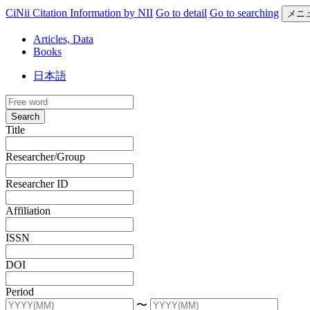
CiNii Citation Information by NII
Go to detail
Go to searching
メニ
Articles, Data
Books
日本語
Search
Title
Researcher/Group
Researcher ID
Affiliation
ISSN
DOI
Period
〜