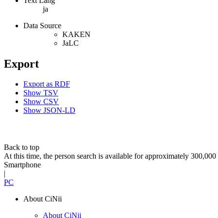
Text Lang
ja
Data Source
KAKEN
JaLC
Export
Export as RDF
Show TSV
Show CSV
Show JSON-LD
Back to top
At this time, the person search is available for approximately 300,0
Smartphone
|
PC
About CiNii
About CiNii