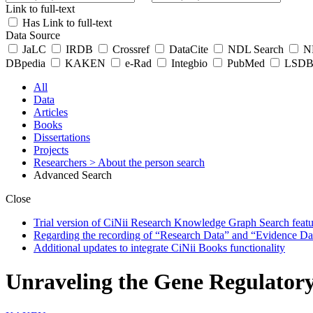
Link to full-text
Has Link to full-text
Data Source
JaLC
IRDB
Crossref
DataCite
NDL Search
ND
DBpedia
KAKEN
e-Rad
Integbio
PubMed
LSDB 
All
Data
Articles
Books
Dissertations
Projects
Researchers
> About the person search
Advanced Search
Close
Trial version of CiNii Research Knowledge Graph Search featur
Regarding the recording of “Research Data” and “Evidence Da
Additional updates to integrate CiNii Books functionality
Unraveling the Gene Regulator