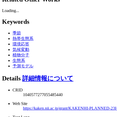
Loading...
Keywords
季節
熱帯生態系
環境応答
気候変動
植物分子
生態系
予測モデル
Details
詳細情報について
CRID
1040577277055485440
Web Site
https://kaken.nii.ac.jp/grant/KAKENHI-PLANNED-23