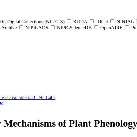
L Digital Collections (NII-ELS)
RUDA
JDCat
NINJAL
Archive
NIPR-ADS
NIPR-ScienceDB
OpenAIRE
Pub
e is available on CiNii Labs
ta”
y Mechanisms of Plant Phenolog