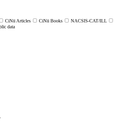
CiNii Articles
CiNii Books
NACSIS-CAT/ILL
lic data
y