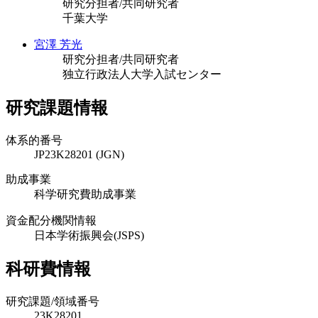
研究分担者/共同研究者
千葉大学
宮澤 芳光
研究分担者/共同研究者
独立行政法人大学入試センター
研究課題情報
体系的番号
JP23K28201 (JGN)
助成事業
科学研究費助成事業
資金配分機関情報
日本学術振興会(JSPS)
科研費情報
研究課題/領域番号
23K28201