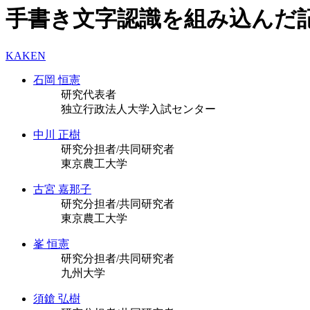
手書き文字認識を組み込んだ
KAKEN
石岡 恒憲
研究代表者
独立行政法人大学入試センター
中川 正樹
研究分担者/共同研究者
東京農工大学
古宮 嘉那子
研究分担者/共同研究者
東京農工大学
峯 恒憲
研究分担者/共同研究者
九州大学
須鎗 弘樹