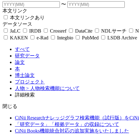
〜
本文リンク
本文リンクあり
データソース
JaLC
IRDB
Crossref
DataCite
NDLサーチ
N
KAKEN
e-Rad
Integbio
PubMed
LSDB Archive
すべて
研究データ
論文
本
博士論文
プロジェクト
人物
> 人物検索機能について
詳細検索
閉じる
CiNii Researchナレッジグラフ検索機能（試行版）をCiN
「研究データ」「根拠データ」の収録について
CiNii Books機能統合対応の追加実施をいたしました