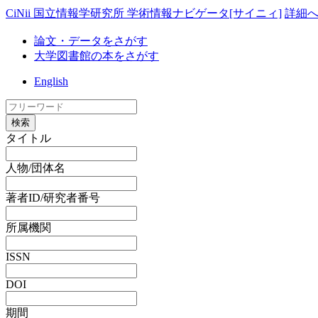
CiNii 国立情報学研究所 学術情報ナビゲータ[サイニィ]
詳細
論文・データをさがす
大学図書館の本をさがす
English
検索
タイトル
人物/団体名
著者ID/研究者番号
所属機関
ISSN
DOI
期間