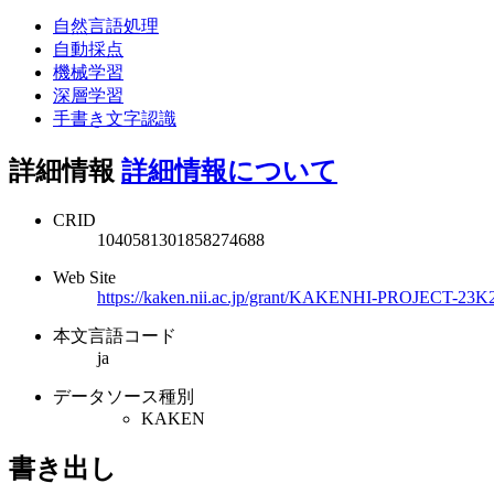
自然言語処理
自動採点
機械学習
深層学習
手書き文字認識
詳細情報
詳細情報について
CRID
1040581301858274688
Web Site
https://kaken.nii.ac.jp/grant/KAKENHI-PROJECT-23K
本文言語コード
ja
データソース種別
KAKEN
書き出し