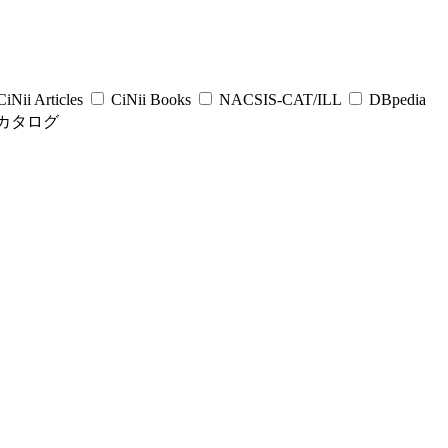
iNii Articles
CiNii Books
NACSIS-CAT/ILL
DBpedia
カタログ