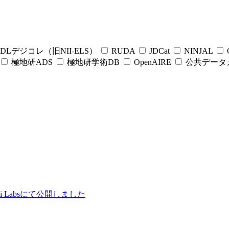
DLデジコレ（旧NII-ELS）
RUDA
JDCat
NINJAL
C
極地研ADS
極地研学術DB
OpenAIRE
公共データ
ii Labsにて公開しました