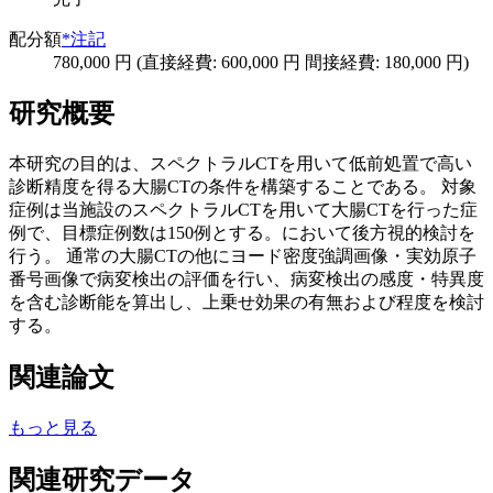
配分額
*注記
780,000 円 (直接経費: 600,000 円 間接経費: 180,000 円)
研究概要
本研究の目的は、スペクトラルCTを用いて低前処置で高い
診断精度を得る大腸CTの条件を構築することである。 対象
症例は当施設のスペクトラルCTを用いて大腸CTを行った症
例で、目標症例数は150例とする。において後方視的検討を
行う。 通常の大腸CTの他にヨード密度強調画像・実効原子
番号画像で病変検出の評価を行い、病変検出の感度・特異度
を含む診断能を算出し、上乗せ効果の有無および程度を検討
する。
関連論文
もっと見る
関連研究データ