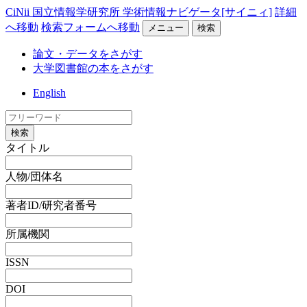
CiNii 国立情報学研究所 学術情報ナビゲータ[サイニィ]
詳細
へ移動
検索フォームへ移動
メニュー
検索
論文・データをさがす
大学図書館の本をさがす
English
検索
タイトル
人物/団体名
著者ID/研究者番号
所属機関
ISSN
DOI