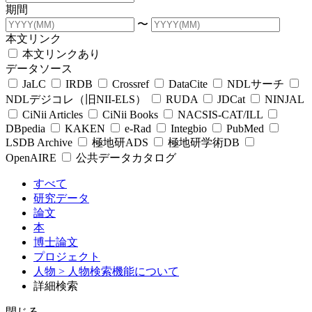
期間
〜
本文リンク
本文リンクあり
データソース
JaLC
IRDB
Crossref
DataCite
NDLサーチ
NDLデジコレ（旧NII-ELS）
RUDA
JDCat
NINJAL
CiNii Articles
CiNii Books
NACSIS-CAT/ILL
DBpedia
KAKEN
e-Rad
Integbio
PubMed
LSDB Archive
極地研ADS
極地研学術DB
OpenAIRE
公共データカタログ
すべて
研究データ
論文
本
博士論文
プロジェクト
人物
> 人物検索機能について
詳細検索
閉じる