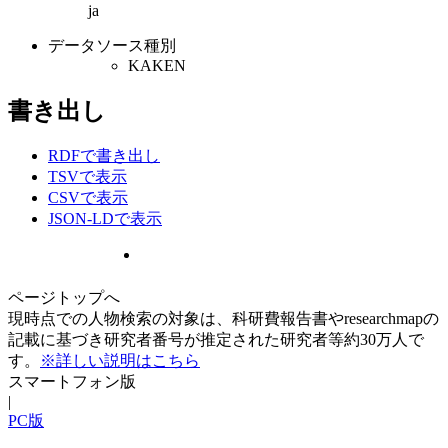
ja
データソース種別
KAKEN
書き出し
RDFで書き出し
TSVで表示
CSVで表示
JSON-LDで表示
ページトップへ
現時点での人物検索の対象は、科研費報告書やresearchmapの
記載に基づき研究者番号が推定された研究者等約30万人で
す。
※詳しい説明はこちら
スマートフォン版
|
PC版