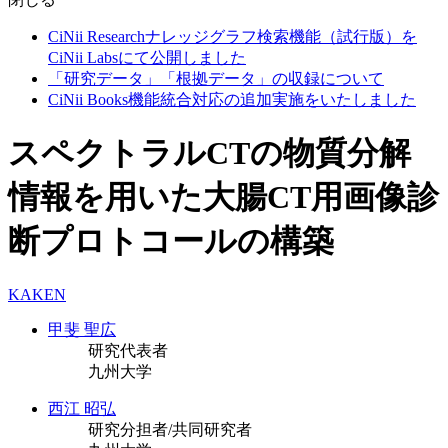
CiNii Researchナレッジグラフ検索機能（試行版）を
CiNii Labsにて公開しました
「研究データ」「根拠データ」の収録について
CiNii Books機能統合対応の追加実施をいたしました
スペクトラルCTの物質分解
情報を用いた大腸CT用画像診
断プロトコールの構築
KAKEN
甲斐 聖広
研究代表者
九州大学
西江 昭弘
研究分担者/共同研究者