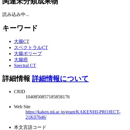
関連未分類成果物
読み込み中...
キーワード
大腸CT
スペクトラルCT
大腸ポリープ
大腸癌
Spectral CT
詳細情報
詳細情報について
CRID
1040850857185858176
Web Site
https://kaken.nii.ac.jp/grant/KAKENHI-PROJECT-
21K07646/
本文言語コード