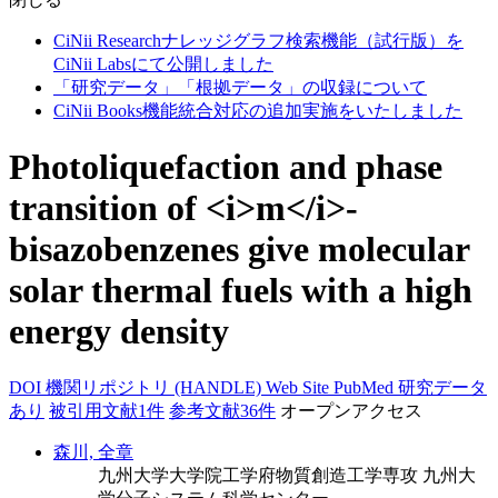
CiNii Researchナレッジグラフ検索機能（試行版）を
CiNii Labsにて公開しました
「研究データ」「根拠データ」の収録について
CiNii Books機能統合対応の追加実施をいたしました
Photoliquefaction and phase
transition of <i>m</i>-
bisazobenzenes give molecular
solar thermal fuels with a high
energy density
DOI
機関リポジトリ (HANDLE)
Web Site
PubMed
研究データ
あり
被引用文献1件
参考文献36件
オープンアクセス
森川, 全章
九州大学大学院工学府物質創造工学専攻
九州大