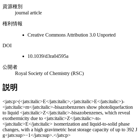
資源種別
journal article
権利情報
Creative Commons Attribution 3.0 Unported
DOI
10.1039/d3ra04595a
公開者
Royal Society of Chemistry (RSC)
説明
<jats:p>(<jats:italic>E</jats:italic>,<jats:italic>E</jats:italic>)-
<jats:italic>m</jats:italic>-bisazobenzenes show photoliquefaction
to liquid <jats:italic>Z</jats:italic>-bisazobenzenes, which reveal
exothermicity due to <jats:italic>Z</jats:italic>-to-
<jats:italic>E</jats:italic> isomerization and liquid-to-solid phase
changes, with a high gravimetric heat storage capacity of up to 392 J
g<jats:sup>−1</jats:sup>.</jats:p>