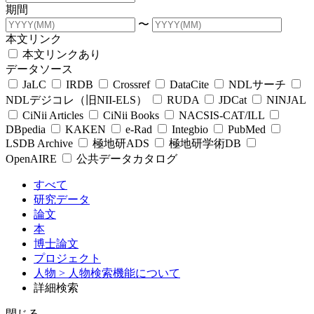
期間
〜
本文リンク
本文リンクあり
データソース
JaLC
IRDB
Crossref
DataCite
NDLサーチ
NDLデジコレ（旧NII-ELS）
RUDA
JDCat
NINJAL
CiNii Articles
CiNii Books
NACSIS-CAT/ILL
DBpedia
KAKEN
e-Rad
Integbio
PubMed
LSDB Archive
極地研ADS
極地研学術DB
OpenAIRE
公共データカタログ
すべて
研究データ
論文
本
博士論文
プロジェクト
人物
> 人物検索機能について
詳細検索
閉じる