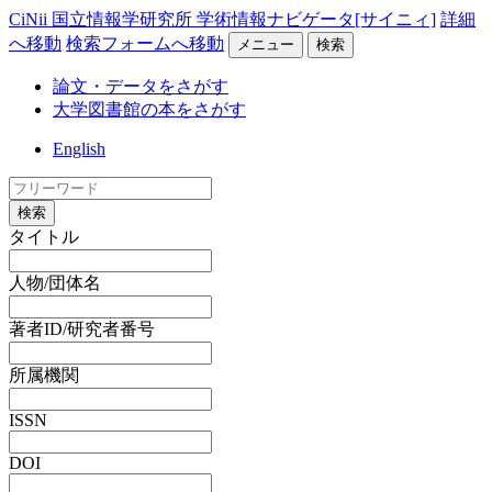
CiNii 国立情報学研究所 学術情報ナビゲータ[サイニィ]
詳細
へ移動
検索フォームへ移動
メニュー
検索
論文・データをさがす
大学図書館の本をさがす
English
検索
タイトル
人物/団体名
著者ID/研究者番号
所属機関
ISSN
DOI