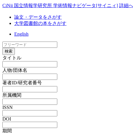
CiNii 国立情報学研究所 学術情報ナビゲータ[サイニィ]
詳細
論文・データをさがす
大学図書館の本をさがす
English
検索
タイトル
人物/団体名
著者ID/研究者番号
所属機関
ISSN
DOI
期間