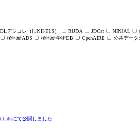
DLデジコレ（旧NII-ELS）
RUDA
JDCat
NINJAL
C
極地研ADS
極地研学術DB
OpenAIRE
公共データ
ii Labsにて公開しました