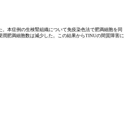
験した。本症例の生検腎組織について免疫染色法で肥満細胞を同
潤肥満細胞数は減少した。この結果からTINUの間質障害に