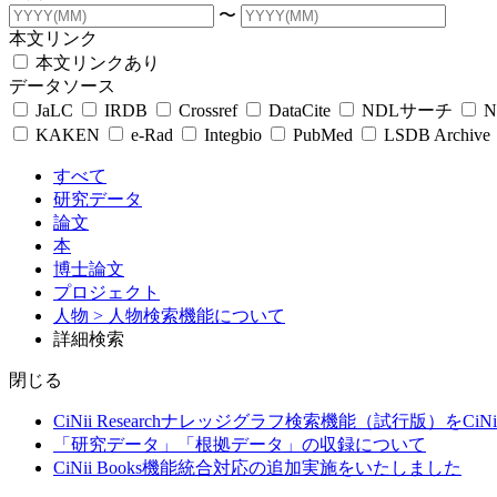
〜
本文リンク
本文リンクあり
データソース
JaLC
IRDB
Crossref
DataCite
NDLサーチ
N
KAKEN
e-Rad
Integbio
PubMed
LSDB Archive
すべて
研究データ
論文
本
博士論文
プロジェクト
人物
> 人物検索機能について
詳細検索
閉じる
CiNii Researchナレッジグラフ検索機能（試行版）をCiN
「研究データ」「根拠データ」の収録について
CiNii Books機能統合対応の追加実施をいたしました