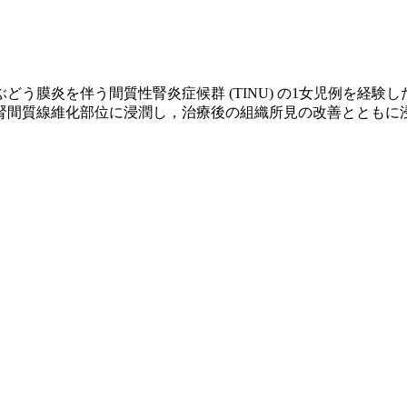
う膜炎を伴う間質性腎炎症候群 (TINU) の1女児例を経
間質線維化部位に浸潤し，治療後の組織所見の改善とともに浸