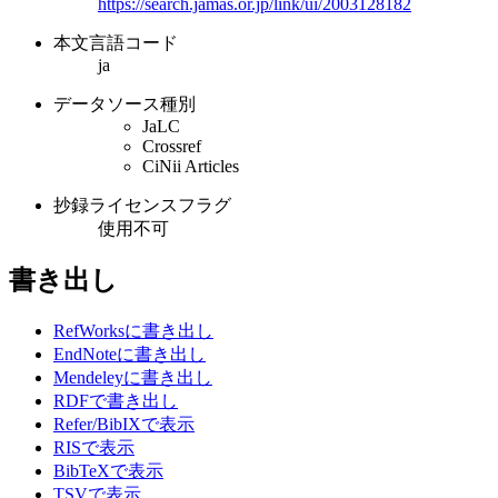
https://search.jamas.or.jp/link/ui/2003128182
本文言語コード
ja
データソース種別
JaLC
Crossref
CiNii Articles
抄録ライセンスフラグ
使用不可
書き出し
RefWorksに書き出し
EndNoteに書き出し
Mendeleyに書き出し
RDFで書き出し
Refer/BibIXで表示
RISで表示
BibTeXで表示
TSVで表示