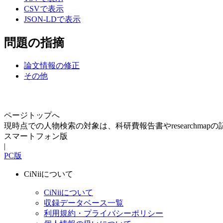
CSVで表示
JSON-LDで表示
問題の指摘
論文情報の修正
その他
ページトップへ
現時点での人物検索の対象は、科研費報告書やresearchma
スマートフォン版
|
PC版
CiNiiについて
CiNiiについて
収録データベース一覧
利用規約・プライバシーポリシー