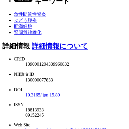
キーワード
急性間質性腎炎
ぶどう膜炎
肥満細胞
腎間質線維化
詳細情報
詳細情報について
CRID
1390001204339960832
NII論文ID
130000077833
DOI
10.3165/jjpn.15.89
ISSN
18813933
09152245
Web Site