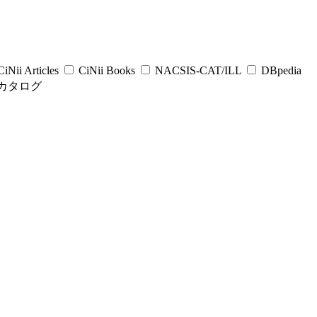
iNii Articles
CiNii Books
NACSIS-CAT/ILL
DBpedia
カタログ