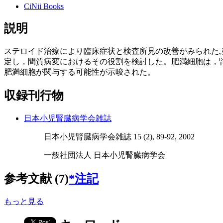
CiNii Books
説明
ステロイド治療により臨床症状と検査所見の改善がみられたぶど
定し，間質病変におけるその役割を検討した。肥満細胞は，腎
肥満細胞が関与する可能性が示唆された。
収録刊行物
日本小児腎臓病学会雑誌
日本小児腎臓病学会雑誌 15 (2), 89-92, 2002
一般社団法人 日本小児腎臓病学会
参考文献 (7)
*注記
もっと見る