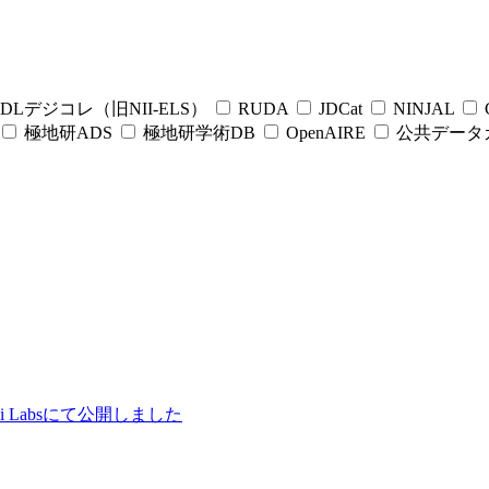
DLデジコレ（旧NII-ELS）
RUDA
JDCat
NINJAL
C
極地研ADS
極地研学術DB
OpenAIRE
公共データ
ii Labsにて公開しました