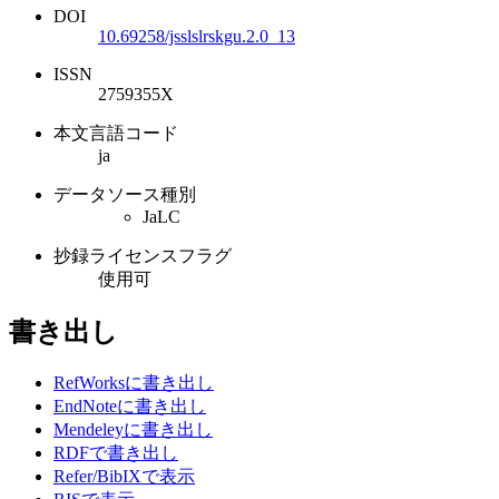
DOI
10.69258/jsslslrskgu.2.0_13
ISSN
2759355X
本文言語コード
ja
データソース種別
JaLC
抄録ライセンスフラグ
使用可
書き出し
RefWorksに書き出し
EndNoteに書き出し
Mendeleyに書き出し
RDFで書き出し
Refer/BibIXで表示