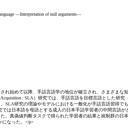
 Language ―Interpretation of null arguments―
れ始めて以降、手話言語学の地位が確立され、さまざまな知見が得ら
quisition : SLA）研究では、手話言語を目標言語とした研究（Sign 
önström 2021）。SLA研究の理論やモデルにおける一般化が手
究では日本語を母語とする成人の日本手話学習者の中間言語がど
て実験を実施した。真偽値判断タスクで得られた学習者の結果と統制
なった。</p>