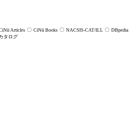
iNii Articles
CiNii Books
NACSIS-CAT/ILL
DBpedia
カタログ