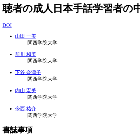
聴者の成人日本手話学習者の
DOI
山田 一美
関西学院大学
前川 和美
関西学院大学
下谷 奈津子
関西学院大学
内山 宏美
関西学院大学
今西 祐介
関西学院大学
書誌事項