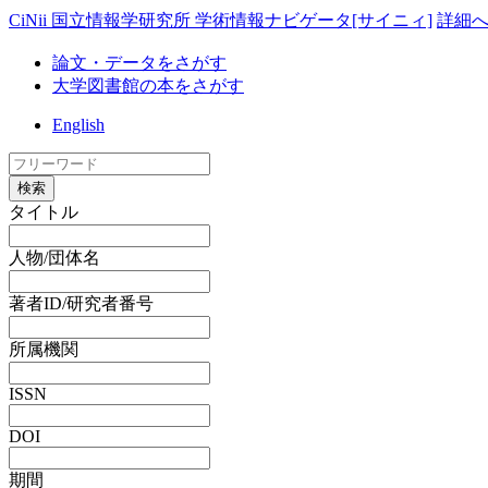
CiNii 国立情報学研究所 学術情報ナビゲータ[サイニィ]
詳細
論文・データをさがす
大学図書館の本をさがす
English
検索
タイトル
人物/団体名
著者ID/研究者番号
所属機関
ISSN
DOI
期間