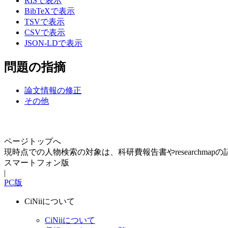
RISで表示
BibTeXで表示
TSVで表示
CSVで表示
JSON-LDで表示
問題の指摘
論文情報の修正
その他
ページトップへ
現時点での人物検索の対象は、科研費報告書やresearchma
スマートフォン版
|
PC版
CiNiiについて
CiNiiについて