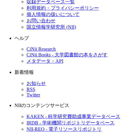
収録データベース一覧
利用規約・プライバシーポリシー
個人情報の扱いについて
お問い合わせ
国立情報学研究所 (NII)
ヘルプ
CiNii Research
CiNii Books - 大学図書館の本をさがす
メタデータ・API
新着情報
お知らせ
RSS
Twitter
NIIのコンテンツサービス
KAKEN - 科学研究費助成事業データベース
IRDB - 学術機関リポジトリデータベース
NII-REO - 電子リソースリポジトリ