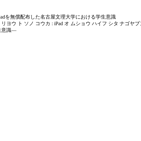
iPadを無償配布した名古屋文理大学における学生意識
ヨウ ト ソノ コウカ : iPad オ ムショウ ハイフ シタ ナゴヤ
生意識―