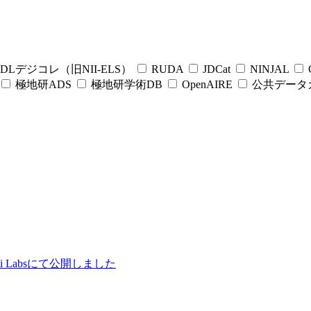
DLデジコレ（旧NII-ELS）
RUDA
JDCat
NINJAL
C
極地研ADS
極地研学術DB
OpenAIRE
公共データ
ii Labsにて公開しました