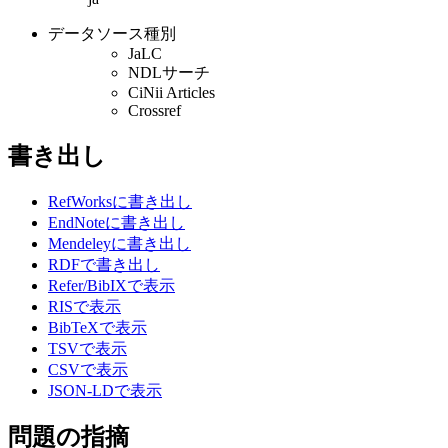
データソース種別
JaLC
NDLサーチ
CiNii Articles
Crossref
書き出し
RefWorksに書き出し
EndNoteに書き出し
Mendeleyに書き出し
RDFで書き出し
Refer/BibIXで表示
RISで表示
BibTeXで表示
TSVで表示
CSVで表示
JSON-LDで表示
問題の指摘