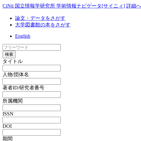
CiNii 国立情報学研究所 学術情報ナビゲータ[サイニィ]
詳細
論文・データをさがす
大学図書館の本をさがす
English
検索
タイトル
人物/団体名
著者ID/研究者番号
所属機関
ISSN
DOI
期間