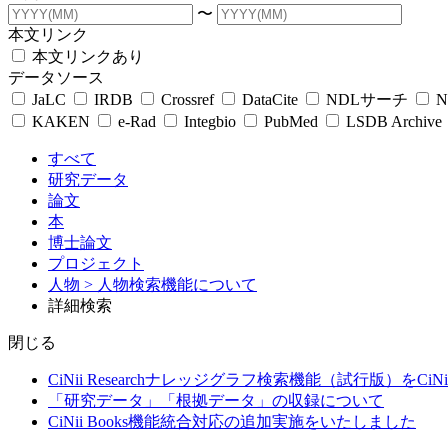
〜
本文リンク
本文リンクあり
データソース
JaLC
IRDB
Crossref
DataCite
NDLサーチ
N
KAKEN
e-Rad
Integbio
PubMed
LSDB Archive
すべて
研究データ
論文
本
博士論文
プロジェクト
人物
> 人物検索機能について
詳細検索
閉じる
CiNii Researchナレッジグラフ検索機能（試行版）をCiN
「研究データ」「根拠データ」の収録について
CiNii Books機能統合対応の追加実施をいたしました