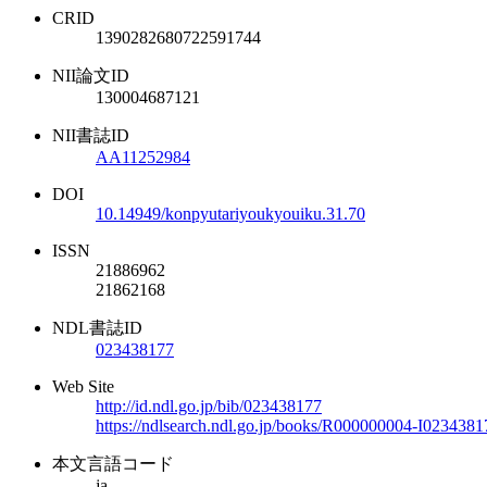
CRID
1390282680722591744
NII論文ID
130004687121
NII書誌ID
AA11252984
DOI
10.14949/konpyutariyoukyouiku.31.70
ISSN
21886962
21862168
NDL書誌ID
023438177
Web Site
http://id.ndl.go.jp/bib/023438177
https://ndlsearch.ndl.go.jp/books/R000000004-I0234381
本文言語コード
ja