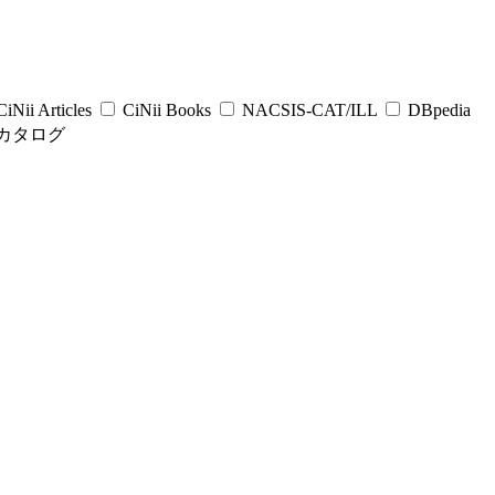
iNii Articles
CiNii Books
NACSIS-CAT/ILL
DBpedia
カタログ