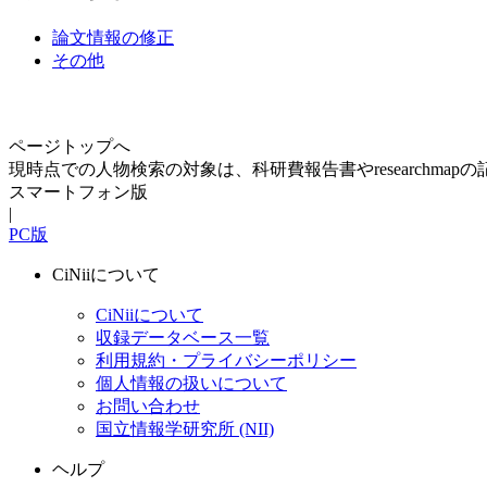
論文情報の修正
その他
ページトップへ
現時点での人物検索の対象は、科研費報告書やresearchma
スマートフォン版
|
PC版
CiNiiについて
CiNiiについて
収録データベース一覧
利用規約・プライバシーポリシー
個人情報の扱いについて
お問い合わせ
国立情報学研究所 (NII)
ヘルプ