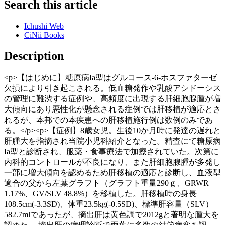
Search this article
Ichushi Web
CiNii Books
Description
<p>【はじめに】糖原病Ia型はグルコース-6-ホスファターゼ
欠損により引き起こされる。低血糖発作や乳酸アシドーシス
の管理に難渋する症例や、高頻度に出現する肝細胞腺腫が増
大傾向にあり悪性化が懸念される症例では肝移植が適応とさ
れるが、本邦での本疾患への肝移植施行例は数例のみであ
る。</p><p>【症例】8歳女児。生後10か月時に発達の遅れと
肝腫大を指摘され当院小児科紹介となった。精査にて糖原病
Ia型と診断され、服薬・食事療法で加療されていた。次第に
内科的コントロールが不良になり、また肝細胞腺腫が多発し
一部に増大傾向を認めるため肝移植の適応と診断し、血液型
適合の父から左葉グラフト（グラフト重量290ｇ、GRWR
1.17%、GV/SLV 48.8%）を移植した。肝移植時の身長
108.5cm(-3.3SD)、体重23.5kg(-0.5SD)、標準肝容量（SLV）
582.7mlであったが、摘出肝は黄色調で2012gと著明な腫大を