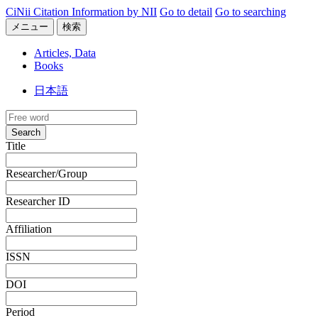
CiNii Citation Information by NII
Go to detail
Go to searching
メニュー
検索
Articles, Data
Books
日本語
Search
Title
Researcher/Group
Researcher ID
Affiliation
ISSN
DOI
Period