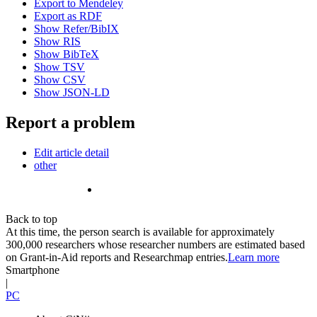
Export to Mendeley
Export as RDF
Show Refer/BibIX
Show RIS
Show BibTeX
Show TSV
Show CSV
Show JSON-LD
Report a problem
Edit article detail
other
Back to top
At this time, the person search is available for approximately
300,000 researchers whose researcher numbers are estimated based
on Grant-in-Aid reports and Researchmap entries.
Learn more
Smartphone
|
PC