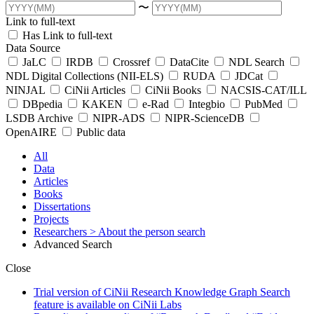
〜
Link to full-text
Has Link to full-text
Data Source
JaLC
IRDB
Crossref
DataCite
NDL Search
NDL Digital Collections (NII-ELS)
RUDA
JDCat
NINJAL
CiNii Articles
CiNii Books
NACSIS-CAT/ILL
DBpedia
KAKEN
e-Rad
Integbio
PubMed
LSDB Archive
NIPR-ADS
NIPR-ScienceDB
OpenAIRE
Public data
All
Data
Articles
Books
Dissertations
Projects
Researchers
> About the person search
Advanced Search
Close
Trial version of CiNii Research Knowledge Graph Search
feature is available on CiNii Labs