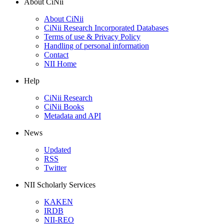
About CiNii
About CiNii
CiNii Research Incorporated Databases
Terms of use & Privacy Policy
Handling of personal information
Contact
NII Home
Help
CiNii Research
CiNii Books
Metadata and API
News
Updated
RSS
Twitter
NII Scholarly Services
KAKEN
IRDB
NII-REO