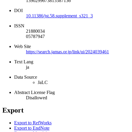
1390299673815387136
DOI
10.11386/jst.58.supplement_s321_3
ISSN
21880034
05787947
Web Site
https://search.jamas.or.jp/link/ui/2024039461
Text Lang
ja
Data Source
JaLC
Abstract License Flag
Disallowed
Export
Export to RefWorks
Export to EndNote