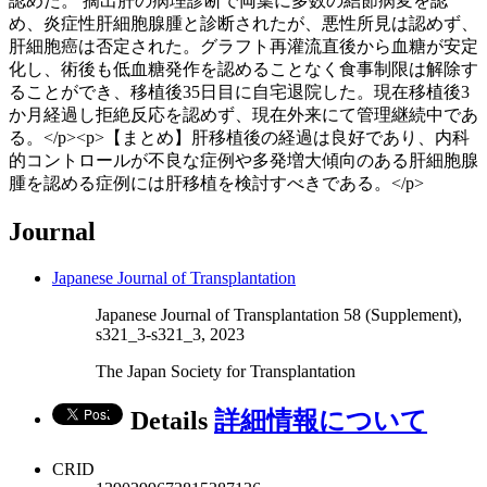
認めた。 摘出肝の病理診断で両葉に多数の結節病変を認
め、炎症性肝細胞腺腫と診断されたが、悪性所見は認めず、
肝細胞癌は否定された。グラフト再灌流直後から血糖が安定
化し、術後も低血糖発作を認めることなく食事制限は解除す
ることができ、移植後35日目に自宅退院した。現在移植後3
か月経過し拒絶反応を認めず、現在外来にて管理継続中であ
る。</p><p>【まとめ】肝移植後の経過は良好であり、内科
的コントロールが不良な症例や多発増大傾向のある肝細胞腺
腫を認める症例には肝移植を検討すべきである。</p>
Journal
Japanese Journal of Transplantation
Japanese Journal of Transplantation 58 (Supplement),
s321_3-s321_3, 2023
The Japan Society for Transplantation
Details
詳細情報について
CRID