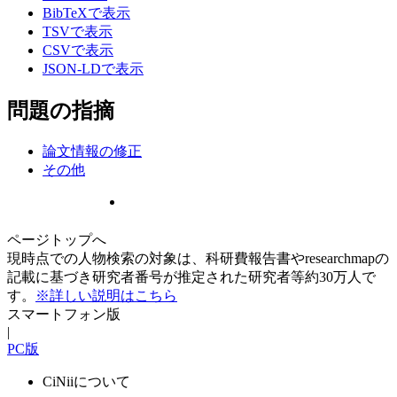
BibTeXで表示
TSVで表示
CSVで表示
JSON-LDで表示
問題の指摘
論文情報の修正
その他
ページトップへ
現時点での人物検索の対象は、科研費報告書やresearchmapの
記載に基づき研究者番号が推定された研究者等約30万人で
す。
※詳しい説明はこちら
スマートフォン版
|
PC版
CiNiiについて