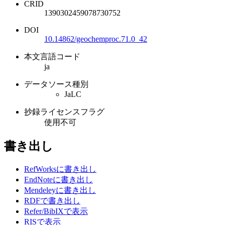
CRID
1390302459078730752
DOI
10.14862/geochemproc.71.0_42
本文言語コード
ja
データソース種別
JaLC
抄録ライセンスフラグ
使用不可
書き出し
RefWorksに書き出し
EndNoteに書き出し
Mendeleyに書き出し
RDFで書き出し
Refer/BibIXで表示
RISで表示