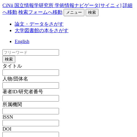
CiNii 国立情報学研究所 学術情報ナビゲータ[サイニィ]
詳細
へ移動
検索フォームへ移動
メニュー
検索
論文・データをさがす
大学図書館の本をさがす
English
検索
タイトル
人物/団体名
著者ID/研究者番号
所属機関
ISSN
DOI