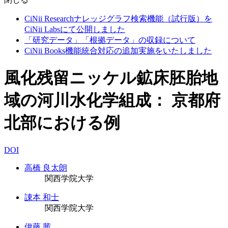
CiNii Researchナレッジグラフ検索機能（試行版）を
CiNii Labsにて公開しました
「研究データ」「根拠データ」の収録について
CiNii Books機能統合対応の追加実施をいたしました
風化残留ニッケル鉱床胚胎地
域の河川水化学組成： 京都府
北部における例
DOI
高橋 良太朗
関西学院大学
諌本 和士
関西学院大学
伊藤 茜