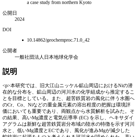
a case study from northern Kyoto
公開日
2024
DOI
10.14862/geochemproc.71.0_42
公開者
一般社団法人日本地球化学会
説明
<p>本研究では、旧大江山ニッケル鉱山周辺におけるNiの潜
在的な分布を、鉱山周辺の河川水の化学組成から推定するこ
とを目標としている。また、超苦鉄質岩の風化に伴う水圏へ
のCr、Co、Niなどの重金属元素の溶出程度の把握は環境評
価においても重要であり、両観点から水質解析を試みた。そ
の結果、高いMg濃度と電気伝導率 (EC) を示し、ヘキサダイ
アグラムは新鮮な超苦鉄質岩分布域の陸水の特徴を示す河川
水と、低いMg濃度とECであり、風化が進みMgが減少した
蛇紋岩に起源をもつと考えられる河川水が認められた。高い