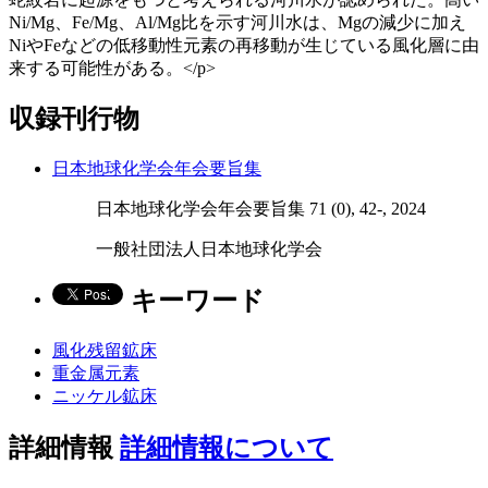
Ni/Mg、Fe/Mg、Al/Mg比を示す河川水は、Mgの減少に加え
NiやFeなどの低移動性元素の再移動が生じている風化層に由
来する可能性がある。</p>
収録刊行物
日本地球化学会年会要旨集
日本地球化学会年会要旨集 71 (0), 42-, 2024
一般社団法人日本地球化学会
キーワード
風化残留鉱床
重金属元素
ニッケル鉱床
詳細情報
詳細情報について