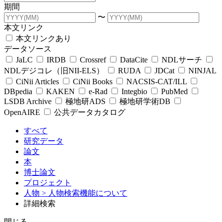
期間
〜
本文リンク
本文リンクあり
データソース
JaLC
IRDB
Crossref
DataCite
NDLサーチ
NDLデジコレ（旧NII-ELS）
RUDA
JDCat
NINJAL
CiNii Articles
CiNii Books
NACSIS-CAT/ILL
DBpedia
KAKEN
e-Rad
Integbio
PubMed
LSDB Archive
極地研ADS
極地研学術DB
OpenAIRE
公共データカタログ
すべて
研究データ
論文
本
博士論文
プロジェクト
人物
> 人物検索機能について
詳細検索
閉じる