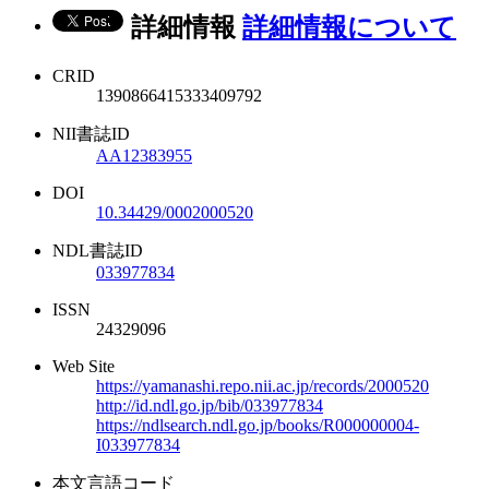
詳細情報
詳細情報について
CRID
1390866415333409792
NII書誌ID
AA12383955
DOI
10.34429/0002000520
NDL書誌ID
033977834
ISSN
24329096
Web Site
https://yamanashi.repo.nii.ac.jp/records/2000520
http://id.ndl.go.jp/bib/033977834
https://ndlsearch.ndl.go.jp/books/R000000004-
I033977834
本文言語コード