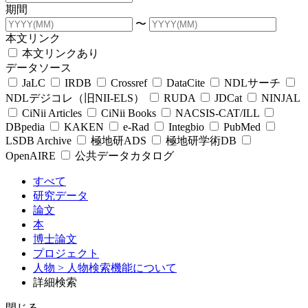
期間
〜
本文リンク
本文リンクあり
データソース
JaLC
IRDB
Crossref
DataCite
NDLサーチ
NDLデジコレ（旧NII-ELS）
RUDA
JDCat
NINJAL
CiNii Articles
CiNii Books
NACSIS-CAT/ILL
DBpedia
KAKEN
e-Rad
Integbio
PubMed
LSDB Archive
極地研ADS
極地研学術DB
OpenAIRE
公共データカタログ
すべて
研究データ
論文
本
博士論文
プロジェクト
人物
> 人物検索機能について
詳細検索
閉じる