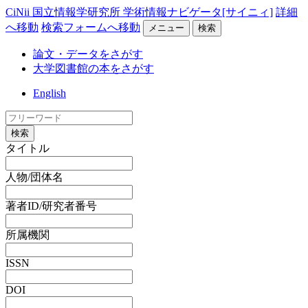
CiNii 国立情報学研究所 学術情報ナビゲータ[サイニィ]
詳細
へ移動
検索フォームへ移動
メニュー
検索
論文・データをさがす
大学図書館の本をさがす
English
検索
タイトル
人物/団体名
著者ID/研究者番号
所属機関
ISSN
DOI