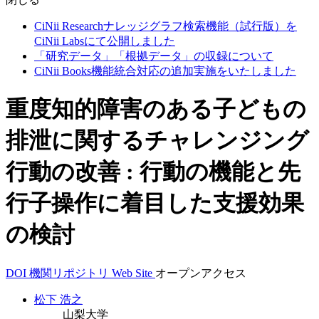
CiNii Researchナレッジグラフ検索機能（試行版）を
CiNii Labsにて公開しました
「研究データ」「根拠データ」の収録について
CiNii Books機能統合対応の追加実施をいたしました
重度知的障害のある子どもの
排泄に関するチャレンジング
行動の改善 : 行動の機能と先
行子操作に着目した支援効果
の検討
DOI
機関リポジトリ
Web Site
オープンアクセス
松下 浩之
山梨大学