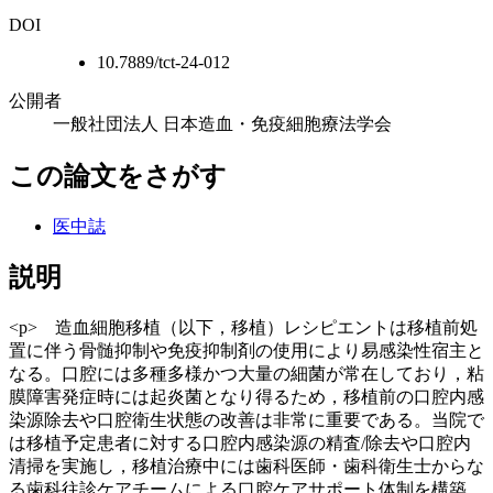
DOI
10.7889/tct-24-012
公開者
一般社団法人 日本造血・免疫細胞療法学会
この論文をさがす
医中誌
説明
<p> 造血細胞移植（以下，移植）レシピエントは移植前処
置に伴う骨髄抑制や免疫抑制剤の使用により易感染性宿主と
なる。口腔には多種多様かつ大量の細菌が常在しており，粘
膜障害発症時には起炎菌となり得るため，移植前の口腔内感
染源除去や口腔衛生状態の改善は非常に重要である。当院で
は移植予定患者に対する口腔内感染源の精査/除去や口腔内
清掃を実施し，移植治療中には歯科医師・歯科衛生士からな
る歯科往診ケアチームによる口腔ケアサポート体制を構築