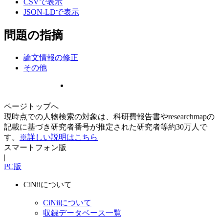
CSVで表示
JSON-LDで表示
問題の指摘
論文情報の修正
その他
ページトップへ
現時点での人物検索の対象は、科研費報告書やresearchmapの
記載に基づき研究者番号が推定された研究者等約30万人で
す。
※詳しい説明はこちら
スマートフォン版
|
PC版
CiNiiについて
CiNiiについて
収録データベース一覧