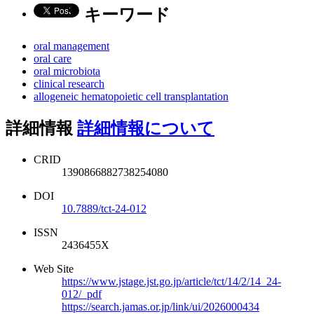
キーワード
oral management
oral care
oral microbiota
clinical research
allogeneic hematopoietic cell transplantation
詳細情報
詳細情報について
CRID
1390866882738254080
DOI
10.7889/tct-24-012
ISSN
2436455X
Web Site
https://www.jstage.jst.go.jp/article/tct/14/2/14_24-
012/_pdf
https://search.jamas.or.jp/link/ui/2026000434