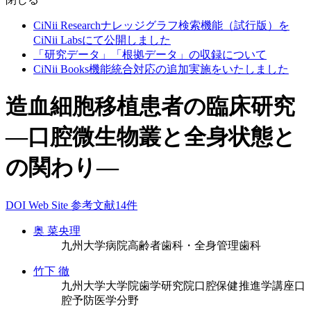
CiNii Researchナレッジグラフ検索機能（試行版）を
CiNii Labsにて公開しました
「研究データ」「根拠データ」の収録について
CiNii Books機能統合対応の追加実施をいたしました
造血細胞移植患者の臨床研究
―口腔微生物叢と全身状態と
の関わり―
DOI
Web Site
参考文献14件
奥 菜央理
九州大学病院高齢者歯科・全身管理歯科
竹下 徹
九州大学大学院歯学研究院口腔保健推進学講座口
腔予防医学分野