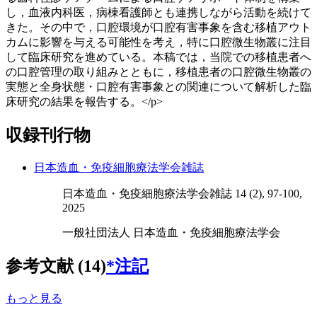
し，血液内科医，病棟看護師とも連携しながら活動を続けて
きた。その中で，口腔環境が口腔有害事象を含む移植アウト
カムに影響を与える可能性を考え，特に口腔微生物叢に注目
して臨床研究を進めている。本稿では，当院での移植患者へ
の口腔管理の取り組みとともに，移植患者の口腔微生物叢の
実態と全身状態・口腔有害事象との関連について解析した臨
床研究の結果を報告する。</p>
収録刊行物
日本造血・免疫細胞療法学会雑誌
日本造血・免疫細胞療法学会雑誌 14 (2), 97-100,
2025
一般社団法人 日本造血・免疫細胞療法学会
参考文献 (14)
*注記
もっと見る