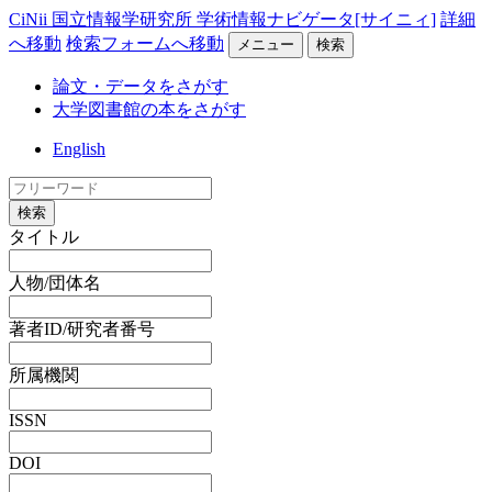
CiNii 国立情報学研究所 学術情報ナビゲータ[サイニィ]
詳細
へ移動
検索フォームへ移動
メニュー
検索
論文・データをさがす
大学図書館の本をさがす
English
検索
タイトル
人物/団体名
著者ID/研究者番号
所属機関
ISSN
DOI