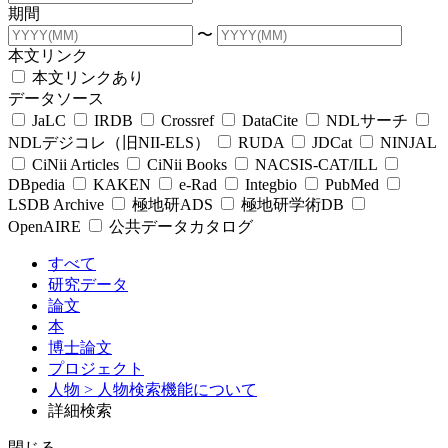
期間
〜
本文リンク
本文リンクあり
データソース
JaLC
IRDB
Crossref
DataCite
NDLサーチ
NDLデジコレ（旧NII-ELS）
RUDA
JDCat
NINJAL
CiNii Articles
CiNii Books
NACSIS-CAT/ILL
DBpedia
KAKEN
e-Rad
Integbio
PubMed
LSDB Archive
極地研ADS
極地研学術DB
OpenAIRE
公共データカタログ
すべて
研究データ
論文
本
博士論文
プロジェクト
人物
> 人物検索機能について
詳細検索
閉じる