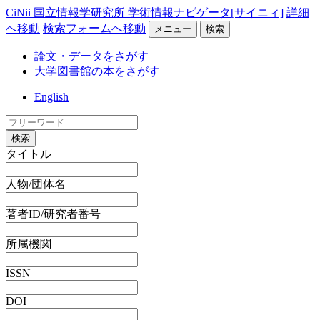
CiNii 国立情報学研究所 学術情報ナビゲータ[サイニィ]
詳細
へ移動
検索フォームへ移動
メニュー
検索
論文・データをさがす
大学図書館の本をさがす
English
検索
タイトル
人物/団体名
著者ID/研究者番号
所属機関
ISSN
DOI