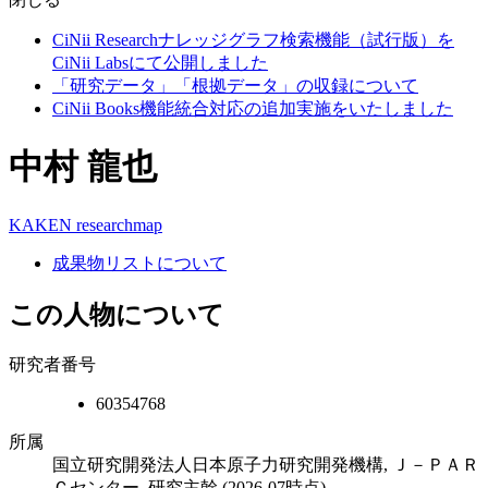
CiNii Researchナレッジグラフ検索機能（試行版）を
CiNii Labsにて公開しました
「研究データ」「根拠データ」の収録について
CiNii Books機能統合対応の追加実施をいたしました
中村 龍也
KAKEN
researchmap
成果物リストについて
この人物について
研究者番号
60354768
所属
国立研究開発法人日本原子力研究開発機構, Ｊ－ＰＡＲ
Ｃセンター, 研究主幹
(2026-07時点)