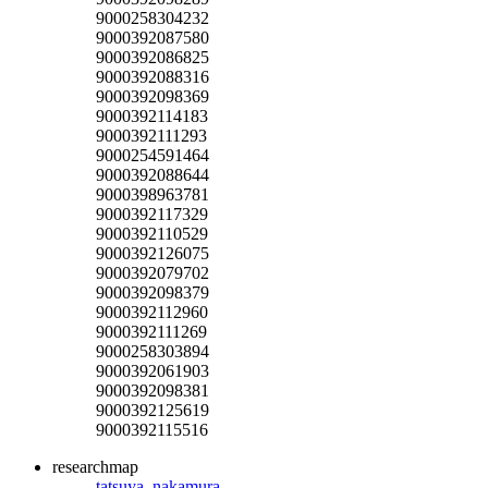
9000258304232
9000392087580
9000392086825
9000392088316
9000392098369
9000392114183
9000392111293
9000254591464
9000392088644
9000398963781
9000392117329
9000392110529
9000392126075
9000392079702
9000392098379
9000392112960
9000392111269
9000258303894
9000392061903
9000392098381
9000392125619
9000392115516
researchmap
tatsuya_nakamura