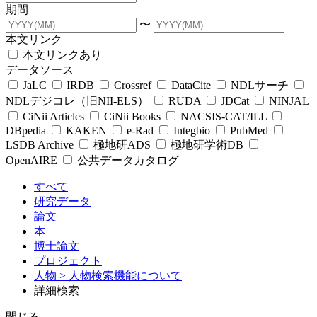
期間
〜
本文リンク
本文リンクあり
データソース
JaLC
IRDB
Crossref
DataCite
NDLサーチ
NDLデジコレ（旧NII-ELS）
RUDA
JDCat
NINJAL
CiNii Articles
CiNii Books
NACSIS-CAT/ILL
DBpedia
KAKEN
e-Rad
Integbio
PubMed
LSDB Archive
極地研ADS
極地研学術DB
OpenAIRE
公共データカタログ
すべて
研究データ
論文
本
博士論文
プロジェクト
人物
> 人物検索機能について
詳細検索
閉じる