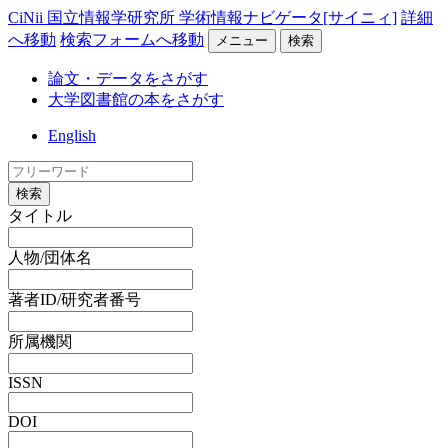
CiNii 国立情報学研究所 学術情報ナビゲータ[サイニィ]
詳細
へ移動
検索フォームへ移動
メニュー
検索
論文・データをさがす
大学図書館の本をさがす
English
検索
タイトル
人物/団体名
著者ID/研究者番号
所属機関
ISSN
DOI