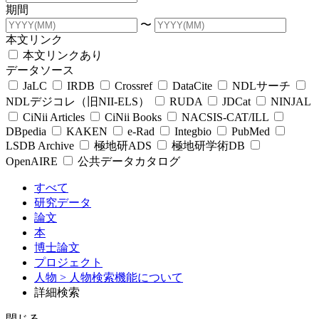
期間
〜
本文リンク
本文リンクあり
データソース
JaLC
IRDB
Crossref
DataCite
NDLサーチ
NDLデジコレ（旧NII-ELS）
RUDA
JDCat
NINJAL
CiNii Articles
CiNii Books
NACSIS-CAT/ILL
DBpedia
KAKEN
e-Rad
Integbio
PubMed
LSDB Archive
極地研ADS
極地研学術DB
OpenAIRE
公共データカタログ
すべて
研究データ
論文
本
博士論文
プロジェクト
人物
> 人物検索機能について
詳細検索
閉じる