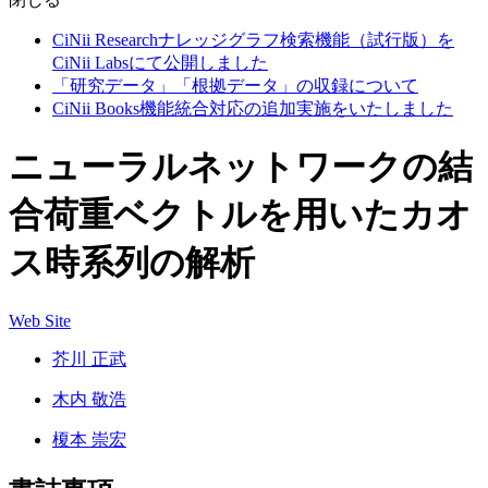
CiNii Researchナレッジグラフ検索機能（試行版）を
CiNii Labsにて公開しました
「研究データ」「根拠データ」の収録について
CiNii Books機能統合対応の追加実施をいたしました
ニューラルネットワークの結
合荷重ベクトルを用いたカオ
ス時系列の解析
Web Site
芥川 正武
木内 敬浩
榎本 崇宏