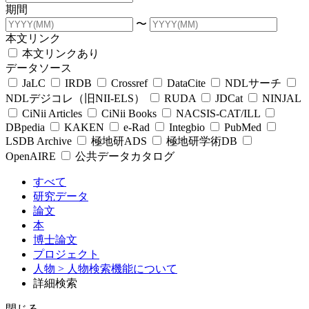
期間
〜
本文リンク
本文リンクあり
データソース
JaLC
IRDB
Crossref
DataCite
NDLサーチ
NDLデジコレ（旧NII-ELS）
RUDA
JDCat
NINJAL
CiNii Articles
CiNii Books
NACSIS-CAT/ILL
DBpedia
KAKEN
e-Rad
Integbio
PubMed
LSDB Archive
極地研ADS
極地研学術DB
OpenAIRE
公共データカタログ
すべて
研究データ
論文
本
博士論文
プロジェクト
人物
> 人物検索機能について
詳細検索
閉じる