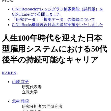
CiNii Researchナレッジグラフ検索機能（試行版）を
CiNii Labsにて公開しました
「研究データ」「根拠データ」の収録について
CiNii Books機能統合対応の追加実施をいたしました
人生100年時代を迎えた日本
型雇用システムにおける50代
後半の持続可能なキャリア
KAKEN
山崎 京子
研究代表者
立教大学
北村 雅昭
研究分担者/共同研究者