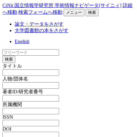
CiNii 国立情報学研究所 学術情報ナビゲータ[サイニィ]
詳細
へ移動
検索フォームへ移動
メニュー
検索
論文・データをさがす
大学図書館の本をさがす
English
検索
タイトル
人物/団体名
著者ID/研究者番号
所属機関
ISSN
DOI