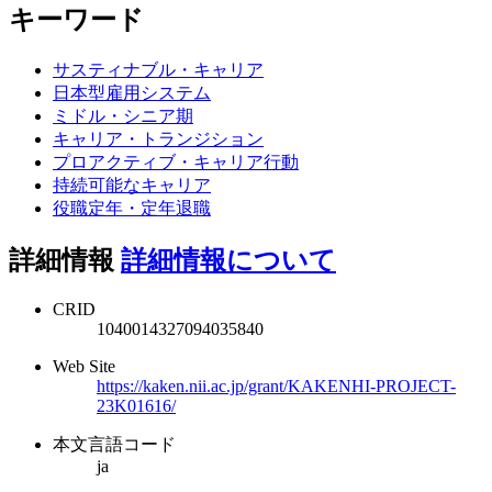
キーワード
サスティナブル・キャリア
日本型雇用システム
ミドル・シニア期
キャリア・トランジション
プロアクティブ・キャリア行動
持続可能なキャリア
役職定年・定年退職
詳細情報
詳細情報について
CRID
1040014327094035840
Web Site
https://kaken.nii.ac.jp/grant/KAKENHI-PROJECT-
23K01616/
本文言語コード
ja