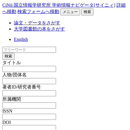
CiNii 国立情報学研究所 学術情報ナビゲータ[サイニィ]
詳細
へ移動
検索フォームへ移動
メニュー
検索
論文・データをさがす
大学図書館の本をさがす
English
検索
タイトル
人物/団体名
著者ID/研究者番号
所属機関
ISSN
DOI