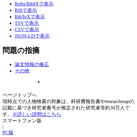
Refer/BibIXで表示
RISで表示
BibTeXで表示
TSVで表示
CSVで表示
JSON-LDで表示
問題の指摘
論文情報の修正
その他
ページトップへ
現時点での人物検索の対象は、科研費報告書やresearchmapの
記載に基づき研究者番号が推定された研究者等約30万人で
す。
※詳しい説明はこちら
スマートフォン版
|
PC版