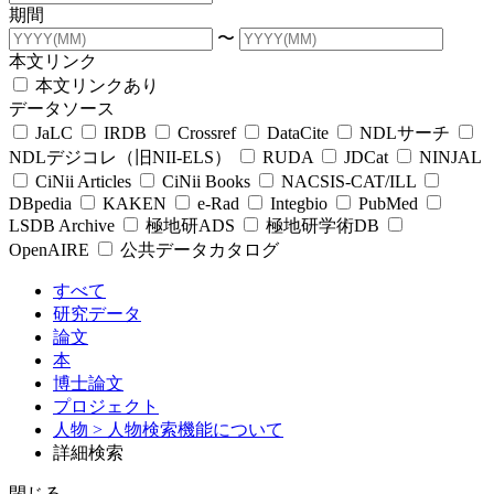
期間
〜
本文リンク
本文リンクあり
データソース
JaLC
IRDB
Crossref
DataCite
NDLサーチ
NDLデジコレ（旧NII-ELS）
RUDA
JDCat
NINJAL
CiNii Articles
CiNii Books
NACSIS-CAT/ILL
DBpedia
KAKEN
e-Rad
Integbio
PubMed
LSDB Archive
極地研ADS
極地研学術DB
OpenAIRE
公共データカタログ
すべて
研究データ
論文
本
博士論文
プロジェクト
人物
> 人物検索機能について
詳細検索
閉じる