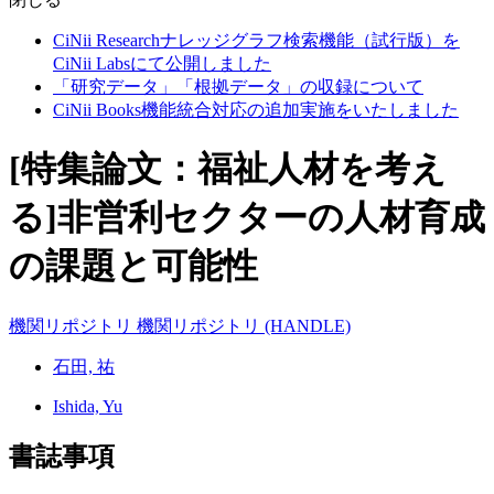
CiNii Researchナレッジグラフ検索機能（試行版）を
CiNii Labsにて公開しました
「研究データ」「根拠データ」の収録について
CiNii Books機能統合対応の追加実施をいたしました
[特集論文：福祉人材を考え
る]非営利セクターの人材育成
の課題と可能性
機関リポジトリ
機関リポジトリ (HANDLE)
石田, 祐
Ishida, Yu
書誌事項