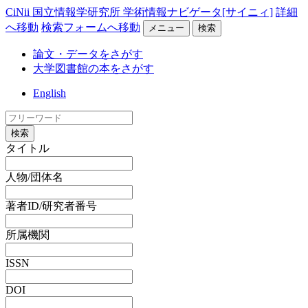
CiNii 国立情報学研究所 学術情報ナビゲータ[サイニィ]
詳細
へ移動
検索フォームへ移動
メニュー
検索
論文・データをさがす
大学図書館の本をさがす
English
検索
タイトル
人物/団体名
著者ID/研究者番号
所属機関
ISSN
DOI