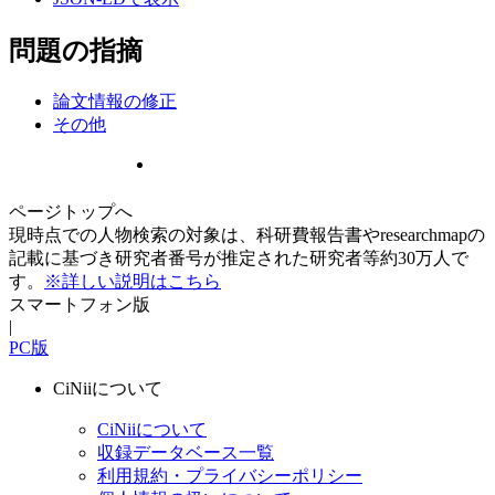
問題の指摘
論文情報の修正
その他
ページトップへ
現時点での人物検索の対象は、科研費報告書やresearchmapの
記載に基づき研究者番号が推定された研究者等約30万人で
す。
※詳しい説明はこちら
スマートフォン版
|
PC版
CiNiiについて
CiNiiについて
収録データベース一覧
利用規約・プライバシーポリシー