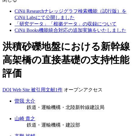
CiNii Researchナレッジグラフ検索機能（試行版）を
CiNii Labsにて公開しました
「研究データ」「根拠データ」の収録について
CiNii Books機能統合対応の追加実施をいたしました
洪積砂礫地盤における新幹線
高架橋の直接基礎の支持性能
評価
DOI
Web Site
被引用文献1件
オープンアクセス
曽我 大介
鉄道・運輸機構・北陸新幹線建設局
山崎 貴之
鉄道・運輸機構・建設部