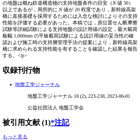
の地盤は概ね鉄道構造物の支持地盤条件の目安（
N
値 30）
以上であるが，局所的に
N
値が 20 程度であり，新幹線高架
橋に直接基礎を採用するためには入念な検討によりその支持
性能を評価する必要があった。本稿では，原位置せん断摩擦
試験等詳細試験による支持地盤の設計用値の設定，最大載荷
板幅 1,000mm の平板載荷試験による設計用値の妥当性の確
認および施工時の支持層管理手法の提案により，新幹線高架
橋に求められる支持性能を有することを確認した結果を報告
する。</p>
収録刊行物
地盤工学ジャーナル
地盤工学ジャーナル 18 (2), 223-238, 2023-06-01
公益社団法人 地盤工学会
被引用文献 (1)
*注記
もっと見る