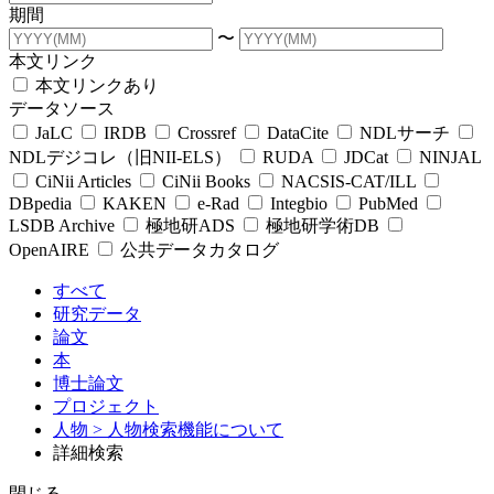
期間
〜
本文リンク
本文リンクあり
データソース
JaLC
IRDB
Crossref
DataCite
NDLサーチ
NDLデジコレ（旧NII-ELS）
RUDA
JDCat
NINJAL
CiNii Articles
CiNii Books
NACSIS-CAT/ILL
DBpedia
KAKEN
e-Rad
Integbio
PubMed
LSDB Archive
極地研ADS
極地研学術DB
OpenAIRE
公共データカタログ
すべて
研究データ
論文
本
博士論文
プロジェクト
人物
> 人物検索機能について
詳細検索
閉じる