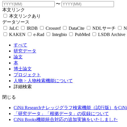
〜
本文リンク
本文リンクあり
データソース
JaLC
IRDB
Crossref
DataCite
NDLサーチ
N
KAKEN
e-Rad
Integbio
PubMed
LSDB Archive
すべて
研究データ
論文
本
博士論文
プロジェクト
人物
> 人物検索機能について
詳細検索
閉じる
CiNii Researchナレッジグラフ検索機能（試行版）をCiN
「研究データ」「根拠データ」の収録について
CiNii Books機能統合対応の追加実施をいたしました