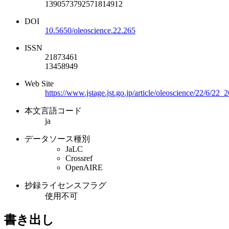
1390573792571814912
DOI
10.5650/oleoscience.22.265
ISSN
21873461
13458949
Web Site
https://www.jstage.jst.go.jp/article/oleoscience/22/6/22_
本文言語コード
ja
データソース種別
JaLC
Crossref
OpenAIRE
抄録ライセンスフラグ
使用不可
書き出し