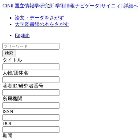
CiNii 国立情報学研究所 学術情報ナビゲータ[サイニィ]
詳細
論文・データをさがす
大学図書館の本をさがす
English
検索
タイトル
人物/団体名
著者ID/研究者番号
所属機関
ISSN
DOI
期間