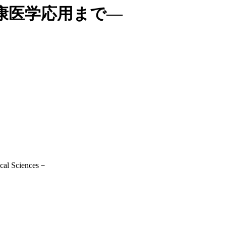
康医学応用まで―
ical Sciences－