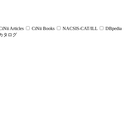
iNii Articles
CiNii Books
NACSIS-CAT/ILL
DBpedia
カタログ