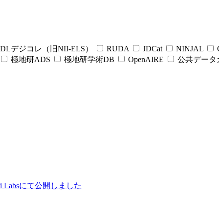
DLデジコレ（旧NII-ELS）
RUDA
JDCat
NINJAL
C
極地研ADS
極地研学術DB
OpenAIRE
公共データ
ii Labsにて公開しました