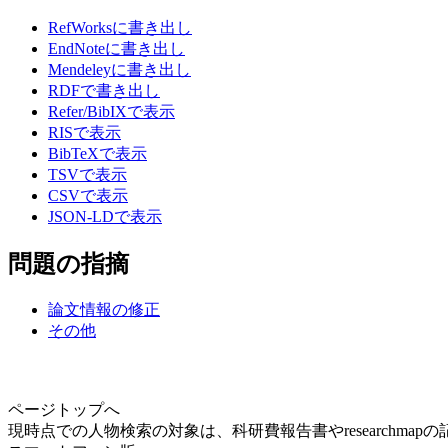
RefWorksに書き出し
EndNoteに書き出し
Mendeleyに書き出し
RDFで書き出し
Refer/BibIXで表示
RISで表示
BibTeXで表示
TSVで表示
CSVで表示
JSON-LDで表示
問題の指摘
論文情報の修正
その他
ページトップへ
現時点での人物検索の対象は、科研費報告書やresearchma