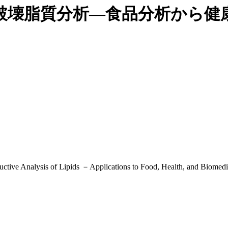
破壊脂質分析―食品分析から健
ctive Analysis of Lipids －Applications to Food, Health, and Biomed