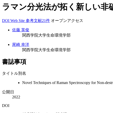
ラマン分光法が拓く新しい非
DOI
Web Site
参考文献21件
オープンアクセス
佐藤 英俊
関西学院大学生命環境学部
尾崎 幸洋
関西学院大学生命環境学部
書誌事項
タイトル別名
Novel Techniques of Raman Spectroscopy for Non-destru
公開日
2022
DOI