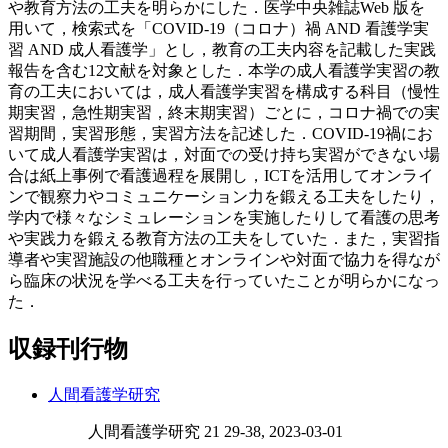
や教育方法の工夫を明らかにした．医学中央雑誌Web 版を
用いて，検索式を「COVID-19（コロナ）禍 AND 看護学実
習 AND 成人看護学」とし，教育の工夫内容を記載した実践
報告を含む12文献を対象とした．本学の成人看護学実習の教
育の工夫においては，成人看護学実習を構成する科目（慢性
期実習，急性期実習，終末期実習）ごとに，コロナ禍での実
習期間，実習形態，実習方法を記述した．COVID-19禍にお
いて成人看護学実習は，対面での受け持ち実習ができない場
合は紙上事例で看護過程を展開し，ICTを活用してオンライ
ンで観察力やコミュニケーション力を鍛える工夫をしたり，
学内で様々なシミュレーションを実施したりして看護の思考
や実践力を鍛える教育方法の工夫をしていた．また，実習指
導者や実習施設の他職種とオンラインや対面で協力を得なが
ら臨床の状況を学べる工夫を行っていたことが明らかになっ
た．
収録刊行物
人間看護学研究
人間看護学研究 21 29-38, 2023-03-01