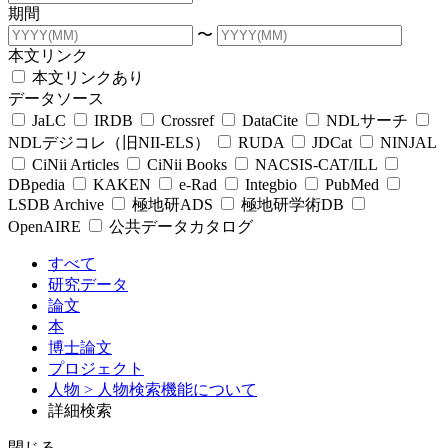
期間
〜
本文リンク
本文リンクあり
データソース
JaLC
IRDB
Crossref
DataCite
NDLサーチ
NDLデジコレ（旧NII-ELS）
RUDA
JDCat
NINJAL
CiNii Articles
CiNii Books
NACSIS-CAT/ILL
DBpedia
KAKEN
e-Rad
Integbio
PubMed
LSDB Archive
極地研ADS
極地研学術DB
OpenAIRE
公共データカタログ
すべて
研究データ
論文
本
博士論文
プロジェクト
人物
> 人物検索機能について
詳細検索
閉じる