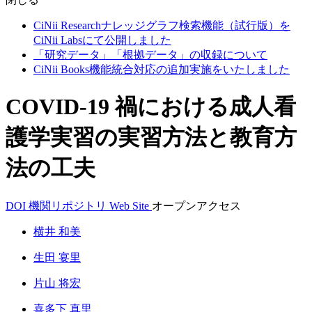
CiNii Researchナレッジグラフ検索機能（試行版）を
CiNii Labsにて公開しました
「研究データ」「根拠データ」の収録について
CiNii Books機能統合対応の追加実施をいたしました
COVID-19 禍における成人看
護学実習の実習方法と教育方
法の工夫
DOI
機関リポジトリ
Web Site
オープンアクセス
横井 和美
生田 宴里
片山 将宏
喜多下 真里