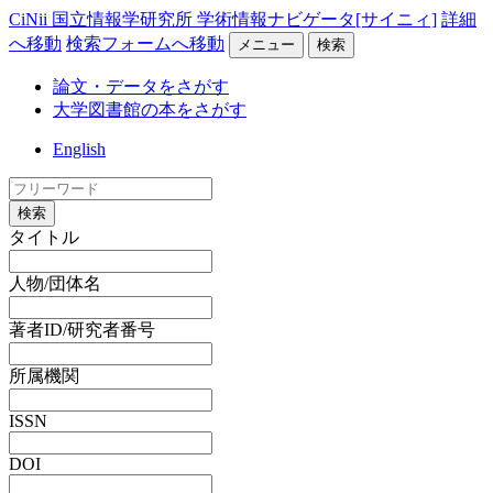
CiNii 国立情報学研究所 学術情報ナビゲータ[サイニィ]
詳細
へ移動
検索フォームへ移動
メニュー
検索
論文・データをさがす
大学図書館の本をさがす
English
検索
タイトル
人物/団体名
著者ID/研究者番号
所属機関
ISSN
DOI