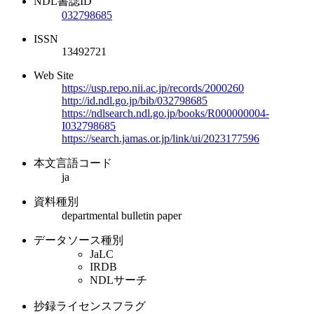
NDL書誌ID
032798685
ISSN
13492721
Web Site
https://usp.repo.nii.ac.jp/records/2000260
http://id.ndl.go.jp/bib/032798685
https://ndlsearch.ndl.go.jp/books/R000000004-
I032798685
https://search.jamas.or.jp/link/ui/2023177596
本文言語コード
ja
資料種別
departmental bulletin paper
データソース種別
JaLC
IRDB
NDLサーチ
抄録ライセンスフラグ